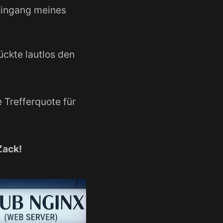
Eingang meines
ückte lautlos den
 Trefferquote für
Zack!