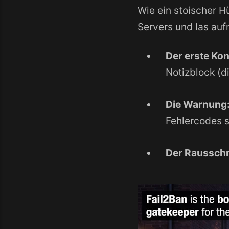
Wie ein stoischer 
Servers und las auf
Der erste Kon
Notizblock (di
Die Warnung
Fehlercodes s
Der Raussch