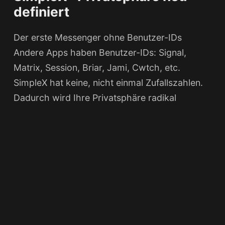
definiert
Der erste Messenger ohne Benutzer-IDs
Andere Apps haben Benutzer-IDs: Signal,
Matrix, Session, Briar, Jami, Cwtch, etc.
SimpleX hat keine, nicht einmal Zufallszahlen.
Dadurch wird Ihre Privatsphäre radikal
verbessert. SimpleX ist in der Tat diesbezüglich
ein innovativer Messenger. Erhältlich für
Android iPhone sowie Linux und den…
Weiterlesen...