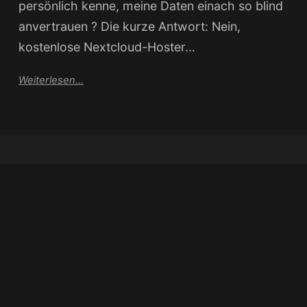
persönlich kenne, meine Daten einach so blind
anvertrauen ? Die kurze Antwort: Nein,
kostenlose Nextcloud-Hoster…
Weiterlesen...
DA ES IMMER WIEDER MAL ZU DNS-PROBLEMEN KOMMEN
KANN, NOTIERT EUCH ALS FALLBACK BITTE MEINE
YGGDRASIL- UND/ODER TOR-ONION-ADRESSEN.
YGGDRASIL:
HTTP://[204:D360:E798:7417:783A:4C60:34B0:3ED4]:8050/