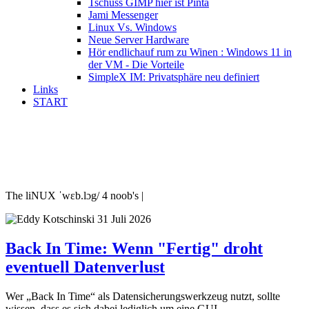
Tschüss GIMP hier ist Pinta
Jami Messenger
Linux Vs. Windows
Neue Server Hardware
Hör endlichauf rum zu Winen : Windows 11 in
der VM - Die Vorteile
SimpleX IM: Privatsphäre neu definiert
Links
START
The liNUX ˈwɛb.lɔg/ 4 noob's |
31 Juli 2026
Back In Time: Wenn "Fertig" droht
eventuell Datenverlust
Wer „Back In Time“ als Datensicherungswerkzeug nutzt, sollte
wissen, dass es sich dabei lediglich um eine GUI