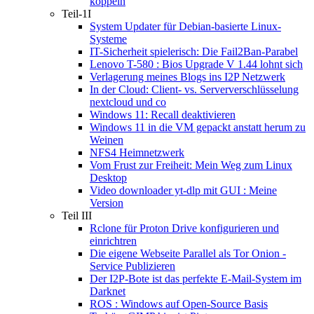
koppeln
Teil-1I
System Updater für Debian-basierte Linux-
Systeme
IT-Sicherheit spielerisch: Die Fail2Ban-Parabel
Lenovo T-580 : Bios Upgrade V 1.44 lohnt sich
Verlagerung meines Blogs ins I2P Netzwerk
In der Cloud: Client- vs. Serververschlüsselung
nextcloud und co
Windows 11: Recall deaktivieren
Windows 11 in die VM gepackt anstatt herum zu
Weinen
NFS4 Heimnetzwerk
Vom Frust zur Freiheit: Mein Weg zum Linux
Desktop
Video downloader yt-dlp mit GUI : Meine
Version
Teil III
Rclone für Proton Drive konfigurieren und
einrichtren
Die eigene Webseite Parallel als Tor Onion -
Service Publizieren
Der I2P-Bote ist das perfekte E-Mail-System im
Darknet
ROS : Windows auf Open-Source Basis