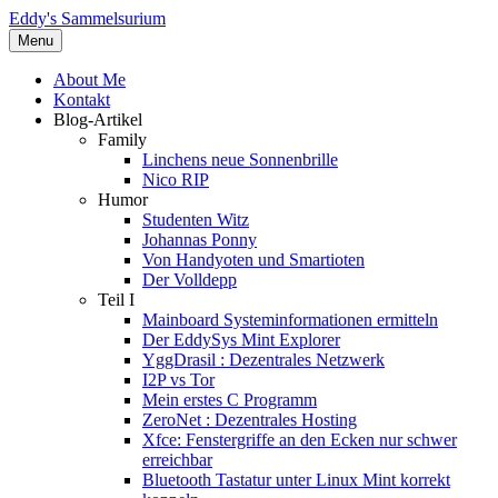
Eddy's Sammelsurium
Menu
About Me
Kontakt
Blog-Artikel
Family
Linchens neue Sonnenbrille
Nico RIP
Humor
Studenten Witz
Johannas Ponny
Von Handyoten und Smartioten
Der Volldepp
Teil I
Mainboard Systeminformationen ermitteln
Der EddySys Mint Explorer
YggDrasil : Dezentrales Netzwerk
I2P vs Tor
Mein erstes C Programm
ZeroNet : Dezentrales Hosting
Xfce: Fenstergriffe an den Ecken nur schwer
erreichbar
Bluetooth Tastatur unter Linux Mint korrekt