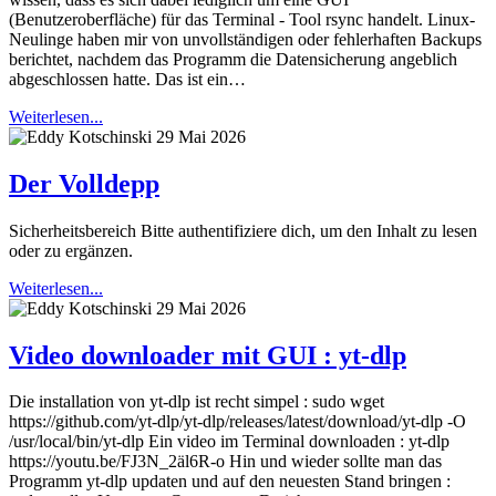
(Benutzeroberfläche) für das Terminal - Tool rsync handelt. Linux-
Neulinge haben mir von unvollständigen oder fehlerhaften Backups
berichtet, nachdem das Programm die Datensicherung angeblich
abgeschlossen hatte. Das ist ein…
Weiterlesen...
29 Mai 2026
Der Volldepp
Sicherheitsbereich Bitte authentifiziere dich, um den Inhalt zu lesen
oder zu ergänzen.
Weiterlesen...
29 Mai 2026
Video downloader mit GUI : yt-dlp
Die installation von yt-dlp ist recht simpel : sudo wget
https://github.com/yt-dlp/yt-dlp/releases/latest/download/yt-dlp -O
/usr/local/bin/yt-dlp Ein video im Terminal downloaden : yt-dlp
https://youtu.be/FJ3N_2äl6R-o Hin und wieder sollte man das
Programm yt-dlp updaten und auf den neuesten Stand bringen :