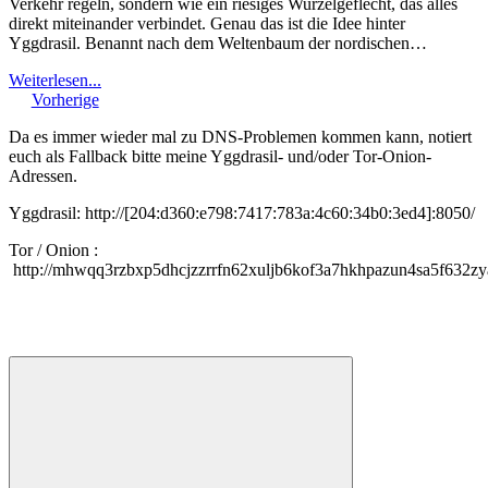
Verkehr regeln, sondern wie ein riesiges Wurzelgeflecht, das alles
direkt miteinander verbindet. Genau das ist die Idee hinter
Yggdrasil. Benannt nach dem Weltenbaum der nordischen…
Weiterlesen...
Vorherige
Da es immer wieder mal zu DNS-Problemen kommen kann, notiert
euch als Fallback bitte meine Yggdrasil- und/oder Tor-Onion-
Adressen.
Yggdrasil: http://[204:d360:e798:7417:783a:4c60:34b0:3ed4]:8050/
Tor / Onion :
http://mhwqq3rzbxp5dhcjzzrrfn62xuljb6kof3a7hkhpazun4sa5f632zy