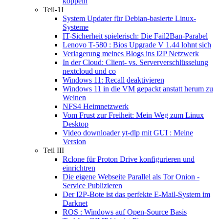
koppeln
Teil-1I
System Updater für Debian-basierte Linux-
Systeme
IT-Sicherheit spielerisch: Die Fail2Ban-Parabel
Lenovo T-580 : Bios Upgrade V 1.44 lohnt sich
Verlagerung meines Blogs ins I2P Netzwerk
In der Cloud: Client- vs. Serververschlüsselung
nextcloud und co
Windows 11: Recall deaktivieren
Windows 11 in die VM gepackt anstatt herum zu
Weinen
NFS4 Heimnetzwerk
Vom Frust zur Freiheit: Mein Weg zum Linux
Desktop
Video downloader yt-dlp mit GUI : Meine
Version
Teil III
Rclone für Proton Drive konfigurieren und
einrichtren
Die eigene Webseite Parallel als Tor Onion -
Service Publizieren
Der I2P-Bote ist das perfekte E-Mail-System im
Darknet
ROS : Windows auf Open-Source Basis