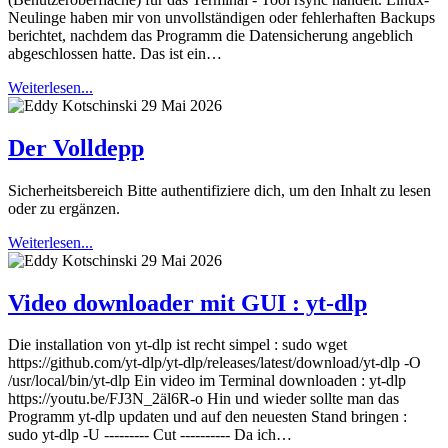
Neulinge haben mir von unvollständigen oder fehlerhaften Backups
berichtet, nachdem das Programm die Datensicherung angeblich
abgeschlossen hatte. Das ist ein…
Weiterlesen...
29 Mai 2026
Der Volldepp
Sicherheitsbereich Bitte authentifiziere dich, um den Inhalt zu lesen
oder zu ergänzen.
Weiterlesen...
29 Mai 2026
Video downloader mit GUI : yt-dlp
Die installation von yt-dlp ist recht simpel : sudo wget
https://github.com/yt-dlp/yt-dlp/releases/latest/download/yt-dlp -O
/usr/local/bin/yt-dlp Ein video im Terminal downloaden : yt-dlp
https://youtu.be/FJ3N_2äl6R-o Hin und wieder sollte man das
Programm yt-dlp updaten und auf den neuesten Stand bringen :
sudo yt-dlp -U --------- Cut ---------- Da ich…