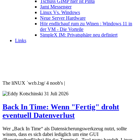
Tschüss GIMP hier ist Pinta
Jami Messenger
Linux Vs. Windows
Neue Server Hardware
Hör endlichauf rum zu Winen : Windows 11 in
der VM - Die Vorteile
SimpleX IM: Privatsphäre neu definiert
Links
The liNUX ˈwɛb.lɔg/ 4 noob's |
31 Juli 2026
Back In Time: Wenn "Fertig" droht
eventuell Datenverlust
Wer „Back In Time“ als Datensicherungswerkzeug nutzt, sollte
wissen, dass es sich dabei lediglich um eine GUI
(Benutzeroberfläche) für das Terminal - Tool rsync handelt. Linux-