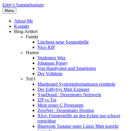
Eddy's Sammelsurium
Menu
About Me
Kontakt
Blog-Artikel
Family
Linchens neue Sonnenbrille
Nico RIP
Humor
Studenten Witz
Johannas Ponny
Von Handyoten und Smartioten
Der Volldepp
Teil I
Mainboard Systeminformationen ermitteln
Der EddySys Mint Explorer
YggDrasil : Dezentrales Netzwerk
I2P vs Tor
Mein erstes C Programm
ZeroNet : Dezentrales Hosting
Xfce: Fenstergriffe an den Ecken nur schwer
erreichbar
Bluetooth Tastatur unter Linux Mint korrekt