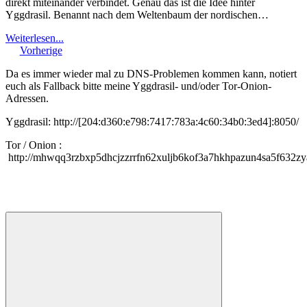
direkt miteinander verbindet. Genau das ist die Idee hinter
Yggdrasil. Benannt nach dem Weltenbaum der nordischen…
Weiterlesen...
Vorherige
Da es immer wieder mal zu DNS-Problemen kommen kann, notiert
euch als Fallback bitte meine Yggdrasil- und/oder Tor-Onion-
Adressen.
Yggdrasil: http://[204:d360:e798:7417:783a:4c60:34b0:3ed4]:8050/
Tor / Onion :
http://mhwqq3rzbxp5dhcjzzrrfn62xuljb6kof3a7hkhpazun4sa5f632zy