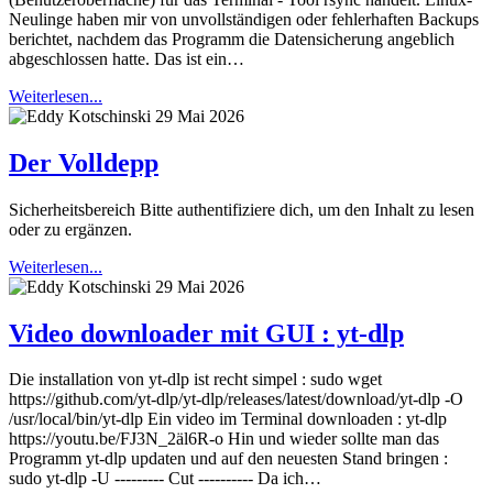
Neulinge haben mir von unvollständigen oder fehlerhaften Backups
berichtet, nachdem das Programm die Datensicherung angeblich
abgeschlossen hatte. Das ist ein…
Weiterlesen...
29 Mai 2026
Der Volldepp
Sicherheitsbereich Bitte authentifiziere dich, um den Inhalt zu lesen
oder zu ergänzen.
Weiterlesen...
29 Mai 2026
Video downloader mit GUI : yt-dlp
Die installation von yt-dlp ist recht simpel : sudo wget
https://github.com/yt-dlp/yt-dlp/releases/latest/download/yt-dlp -O
/usr/local/bin/yt-dlp Ein video im Terminal downloaden : yt-dlp
https://youtu.be/FJ3N_2äl6R-o Hin und wieder sollte man das
Programm yt-dlp updaten und auf den neuesten Stand bringen :
sudo yt-dlp -U --------- Cut ---------- Da ich…