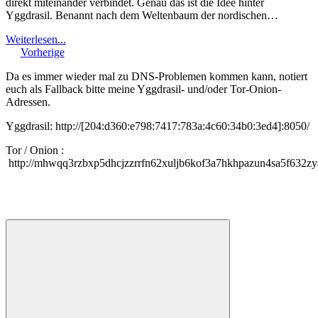
direkt miteinander verbindet. Genau das ist die Idee hinter
Yggdrasil. Benannt nach dem Weltenbaum der nordischen…
Weiterlesen...
Vorherige
Da es immer wieder mal zu DNS-Problemen kommen kann, notiert
euch als Fallback bitte meine Yggdrasil- und/oder Tor-Onion-
Adressen.
Yggdrasil: http://[204:d360:e798:7417:783a:4c60:34b0:3ed4]:8050/
Tor / Onion :
http://mhwqq3rzbxp5dhcjzzrrfn62xuljb6kof3a7hkhpazun4sa5f632zy