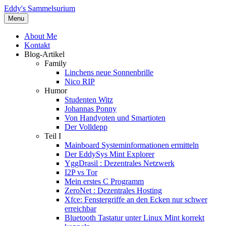
Eddy's Sammelsurium
Menu
About Me
Kontakt
Blog-Artikel
Family
Linchens neue Sonnenbrille
Nico RIP
Humor
Studenten Witz
Johannas Ponny
Von Handyoten und Smartioten
Der Volldepp
Teil I
Mainboard Systeminformationen ermitteln
Der EddySys Mint Explorer
YggDrasil : Dezentrales Netzwerk
I2P vs Tor
Mein erstes C Programm
ZeroNet : Dezentrales Hosting
Xfce: Fenstergriffe an den Ecken nur schwer
erreichbar
Bluetooth Tastatur unter Linux Mint korrekt