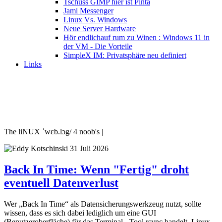
Tschüss GIMP hier ist Pinta
Jami Messenger
Linux Vs. Windows
Neue Server Hardware
Hör endlichauf rum zu Winen : Windows 11 in
der VM - Die Vorteile
SimpleX IM: Privatsphäre neu definiert
Links
The liNUX ˈwɛb.lɔg/ 4 noob's |
31 Juli 2026
Back In Time: Wenn "Fertig" droht
eventuell Datenverlust
Wer „Back In Time“ als Datensicherungswerkzeug nutzt, sollte
wissen, dass es sich dabei lediglich um eine GUI
(Benutzeroberfläche) für das Terminal - Tool rsync handelt. Linux-