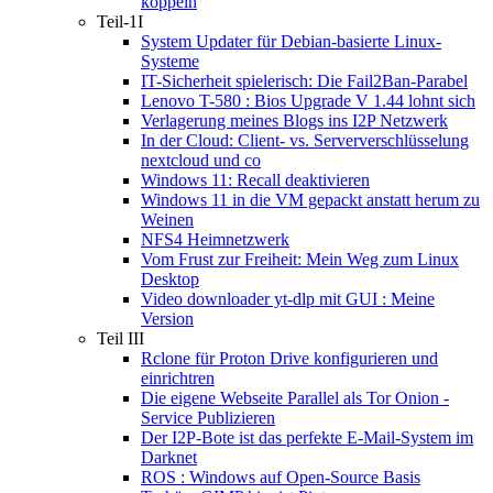
koppeln
Teil-1I
System Updater für Debian-basierte Linux-
Systeme
IT-Sicherheit spielerisch: Die Fail2Ban-Parabel
Lenovo T-580 : Bios Upgrade V 1.44 lohnt sich
Verlagerung meines Blogs ins I2P Netzwerk
In der Cloud: Client- vs. Serververschlüsselung
nextcloud und co
Windows 11: Recall deaktivieren
Windows 11 in die VM gepackt anstatt herum zu
Weinen
NFS4 Heimnetzwerk
Vom Frust zur Freiheit: Mein Weg zum Linux
Desktop
Video downloader yt-dlp mit GUI : Meine
Version
Teil III
Rclone für Proton Drive konfigurieren und
einrichtren
Die eigene Webseite Parallel als Tor Onion -
Service Publizieren
Der I2P-Bote ist das perfekte E-Mail-System im
Darknet
ROS : Windows auf Open-Source Basis