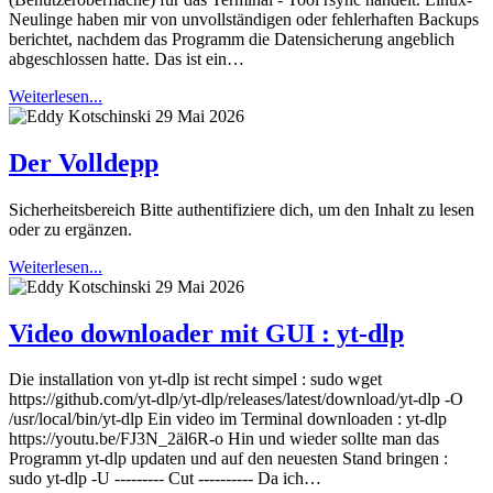
Neulinge haben mir von unvollständigen oder fehlerhaften Backups
berichtet, nachdem das Programm die Datensicherung angeblich
abgeschlossen hatte. Das ist ein…
Weiterlesen...
29 Mai 2026
Der Volldepp
Sicherheitsbereich Bitte authentifiziere dich, um den Inhalt zu lesen
oder zu ergänzen.
Weiterlesen...
29 Mai 2026
Video downloader mit GUI : yt-dlp
Die installation von yt-dlp ist recht simpel : sudo wget
https://github.com/yt-dlp/yt-dlp/releases/latest/download/yt-dlp -O
/usr/local/bin/yt-dlp Ein video im Terminal downloaden : yt-dlp
https://youtu.be/FJ3N_2äl6R-o Hin und wieder sollte man das
Programm yt-dlp updaten und auf den neuesten Stand bringen :
sudo yt-dlp -U --------- Cut ---------- Da ich…