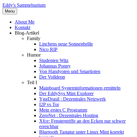
Eddy's Sammelsurium
Menu
About Me
Kontakt
Blog-Artikel
Family
Linchens neue Sonnenbrille
Nico RIP
Humor
Studenten Witz
Johannas Ponny
Von Handyoten und Smartioten
Der Volldepp
Teil I
Mainboard Systeminformationen ermitteln
Der EddySys Mint Explorer
YggDrasil : Dezentrales Netzwerk
I2P vs Tor
Mein erstes C Programm
ZeroNet : Dezentrales Hosting
Xfce: Fenstergriffe an den Ecken nur schwer
erreichbar
Bluetooth Tastatur unter Linux Mint korrekt