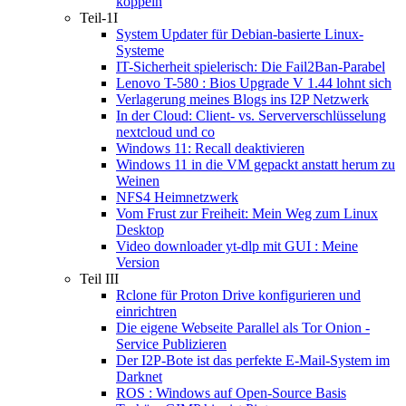
koppeln
Teil-1I
System Updater für Debian-basierte Linux-
Systeme
IT-Sicherheit spielerisch: Die Fail2Ban-Parabel
Lenovo T-580 : Bios Upgrade V 1.44 lohnt sich
Verlagerung meines Blogs ins I2P Netzwerk
In der Cloud: Client- vs. Serververschlüsselung
nextcloud und co
Windows 11: Recall deaktivieren
Windows 11 in die VM gepackt anstatt herum zu
Weinen
NFS4 Heimnetzwerk
Vom Frust zur Freiheit: Mein Weg zum Linux
Desktop
Video downloader yt-dlp mit GUI : Meine
Version
Teil III
Rclone für Proton Drive konfigurieren und
einrichtren
Die eigene Webseite Parallel als Tor Onion -
Service Publizieren
Der I2P-Bote ist das perfekte E-Mail-System im
Darknet
ROS : Windows auf Open-Source Basis