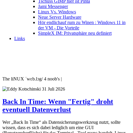
Tschüss GIMP hier ist Pinta
Jami Messenger
Linux Vs. Windows
Neue Server Hardware
Hör endlichauf rum zu Winen : Windows 11 in
der VM - Die Vorteile
SimpleX IM: Privatsphäre neu definiert
Links
The liNUX ˈwɛb.lɔg/ 4 noob's |
31 Juli 2026
Back In Time: Wenn "Fertig" droht
eventuell Datenverlust
Wer „Back In Time“ als Datensicherungswerkzeug nutzt, sollte
wissen, dass es sich dabei lediglich um eine GUI
(Benutzeroberfläche) für das Terminal - Tool rsync handelt. Linux-