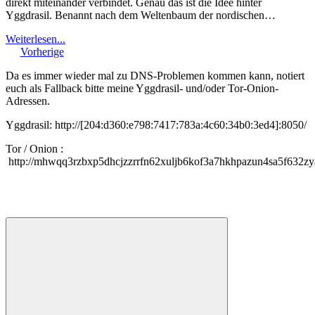
direkt miteinander verbindet. Genau das ist die Idee hinter
Yggdrasil. Benannt nach dem Weltenbaum der nordischen…
Weiterlesen...
Vorherige
Da es immer wieder mal zu DNS-Problemen kommen kann, notiert
euch als Fallback bitte meine Yggdrasil- und/oder Tor-Onion-
Adressen.
Yggdrasil: http://[204:d360:e798:7417:783a:4c60:34b0:3ed4]:8050/
Tor / Onion :
http://mhwqq3rzbxp5dhcjzzrrfn62xuljb6kof3a7hkhpazun4sa5f632zy