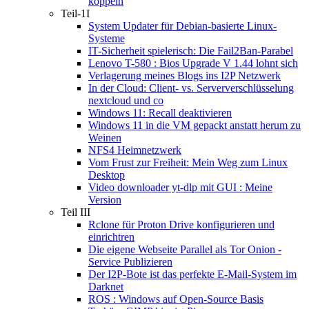
koppeln
Teil-1I
System Updater für Debian-basierte Linux-
Systeme
IT-Sicherheit spielerisch: Die Fail2Ban-Parabel
Lenovo T-580 : Bios Upgrade V 1.44 lohnt sich
Verlagerung meines Blogs ins I2P Netzwerk
In der Cloud: Client- vs. Serververschlüsselung
nextcloud und co
Windows 11: Recall deaktivieren
Windows 11 in die VM gepackt anstatt herum zu
Weinen
NFS4 Heimnetzwerk
Vom Frust zur Freiheit: Mein Weg zum Linux
Desktop
Video downloader yt-dlp mit GUI : Meine
Version
Teil III
Rclone für Proton Drive konfigurieren und
einrichtren
Die eigene Webseite Parallel als Tor Onion -
Service Publizieren
Der I2P-Bote ist das perfekte E-Mail-System im
Darknet
ROS : Windows auf Open-Source Basis