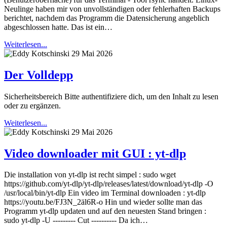
Neulinge haben mir von unvollständigen oder fehlerhaften Backups
berichtet, nachdem das Programm die Datensicherung angeblich
abgeschlossen hatte. Das ist ein…
Weiterlesen...
29 Mai 2026
Der Volldepp
Sicherheitsbereich Bitte authentifiziere dich, um den Inhalt zu lesen
oder zu ergänzen.
Weiterlesen...
29 Mai 2026
Video downloader mit GUI : yt-dlp
Die installation von yt-dlp ist recht simpel : sudo wget
https://github.com/yt-dlp/yt-dlp/releases/latest/download/yt-dlp -O
/usr/local/bin/yt-dlp Ein video im Terminal downloaden : yt-dlp
https://youtu.be/FJ3N_2äl6R-o Hin und wieder sollte man das
Programm yt-dlp updaten und auf den neuesten Stand bringen :
sudo yt-dlp -U --------- Cut ---------- Da ich…