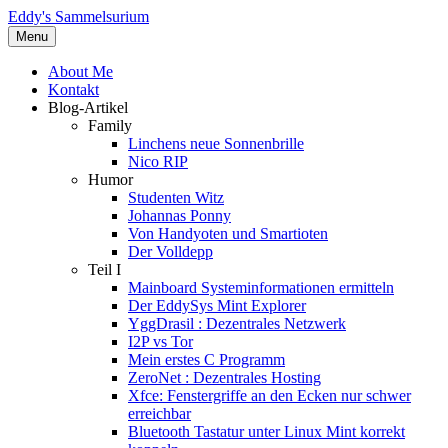
Eddy's Sammelsurium
Menu
About Me
Kontakt
Blog-Artikel
Family
Linchens neue Sonnenbrille
Nico RIP
Humor
Studenten Witz
Johannas Ponny
Von Handyoten und Smartioten
Der Volldepp
Teil I
Mainboard Systeminformationen ermitteln
Der EddySys Mint Explorer
YggDrasil : Dezentrales Netzwerk
I2P vs Tor
Mein erstes C Programm
ZeroNet : Dezentrales Hosting
Xfce: Fenstergriffe an den Ecken nur schwer
erreichbar
Bluetooth Tastatur unter Linux Mint korrekt