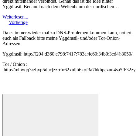
direkt miteinander verbindet. Genau das ist die Idee hinter
Yggdrasil. Benannt nach dem Weltenbaum der nordischen…
Weiterlesen...
Vorherige
Da es immer wieder mal zu DNS-Problemen kommen kann, notiert
euch als Fallback bitte meine Yggdrasil- und/oder Tor-Onion-
Adressen.
Yggdrasil: http://[204:d360:e798:7417:783a:4c60:34b0:3ed4]:8050/
Tor / Onion :
http://mhwqq3rzbxp5dhcjzzrrfn62xuljb6kof3a7hkhpazun4sa5f632zy