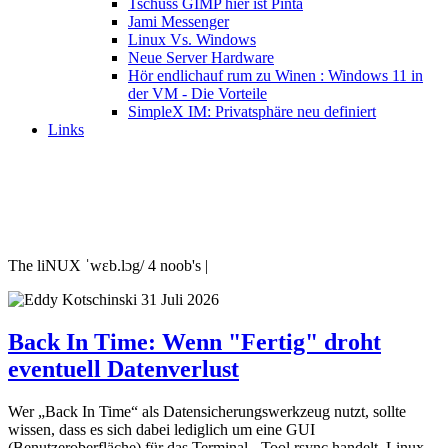
Tschüss GIMP hier ist Pinta
Jami Messenger
Linux Vs. Windows
Neue Server Hardware
Hör endlichauf rum zu Winen : Windows 11 in
der VM - Die Vorteile
SimpleX IM: Privatsphäre neu definiert
Links
The liNUX ˈwɛb.lɔg/ 4 noob's |
31 Juli 2026
Back In Time: Wenn "Fertig" droht
eventuell Datenverlust
Wer „Back In Time“ als Datensicherungswerkzeug nutzt, sollte
wissen, dass es sich dabei lediglich um eine GUI
(Benutzeroberfläche) für das Terminal - Tool rsync handelt. Linux-