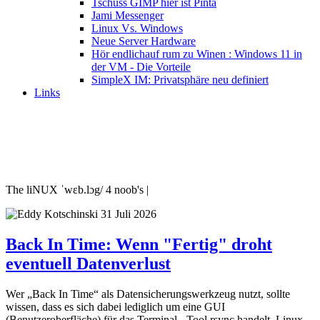
Tschüss GIMP hier ist Pinta
Jami Messenger
Linux Vs. Windows
Neue Server Hardware
Hör endlichauf rum zu Winen : Windows 11 in
der VM - Die Vorteile
SimpleX IM: Privatsphäre neu definiert
Links
The liNUX ˈwɛb.lɔg/ 4 noob's |
31 Juli 2026
Back In Time: Wenn "Fertig" droht
eventuell Datenverlust
Wer „Back In Time“ als Datensicherungswerkzeug nutzt, sollte
wissen, dass es sich dabei lediglich um eine GUI
(Benutzeroberfläche) für das Terminal - Tool rsync handelt. Linux-