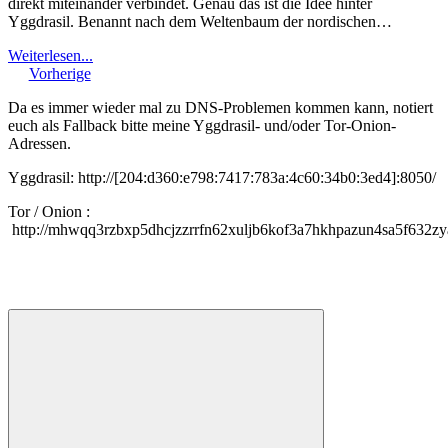
direkt miteinander verbindet. Genau das ist die Idee hinter
Yggdrasil. Benannt nach dem Weltenbaum der nordischen…
Weiterlesen...
Vorherige
Da es immer wieder mal zu DNS-Problemen kommen kann, notiert
euch als Fallback bitte meine Yggdrasil- und/oder Tor-Onion-
Adressen.
Yggdrasil: http://[204:d360:e798:7417:783a:4c60:34b0:3ed4]:8050/
Tor / Onion :
http://mhwqq3rzbxp5dhcjzzrrfn62xuljb6kof3a7hkhpazun4sa5f632zy