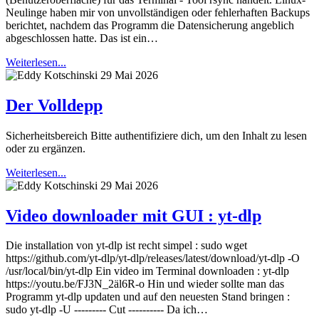
Neulinge haben mir von unvollständigen oder fehlerhaften Backups
berichtet, nachdem das Programm die Datensicherung angeblich
abgeschlossen hatte. Das ist ein…
Weiterlesen...
29 Mai 2026
Der Volldepp
Sicherheitsbereich Bitte authentifiziere dich, um den Inhalt zu lesen
oder zu ergänzen.
Weiterlesen...
29 Mai 2026
Video downloader mit GUI : yt-dlp
Die installation von yt-dlp ist recht simpel : sudo wget
https://github.com/yt-dlp/yt-dlp/releases/latest/download/yt-dlp -O
/usr/local/bin/yt-dlp Ein video im Terminal downloaden : yt-dlp
https://youtu.be/FJ3N_2äl6R-o Hin und wieder sollte man das
Programm yt-dlp updaten und auf den neuesten Stand bringen :
sudo yt-dlp -U --------- Cut ---------- Da ich…