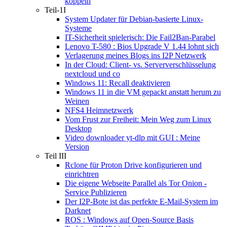
koppeln
Teil-1I
System Updater für Debian-basierte Linux-
Systeme
IT-Sicherheit spielerisch: Die Fail2Ban-Parabel
Lenovo T-580 : Bios Upgrade V 1.44 lohnt sich
Verlagerung meines Blogs ins I2P Netzwerk
In der Cloud: Client- vs. Serververschlüsselung
nextcloud und co
Windows 11: Recall deaktivieren
Windows 11 in die VM gepackt anstatt herum zu
Weinen
NFS4 Heimnetzwerk
Vom Frust zur Freiheit: Mein Weg zum Linux
Desktop
Video downloader yt-dlp mit GUI : Meine
Version
Teil III
Rclone für Proton Drive konfigurieren und
einrichtren
Die eigene Webseite Parallel als Tor Onion -
Service Publizieren
Der I2P-Bote ist das perfekte E-Mail-System im
Darknet
ROS : Windows auf Open-Source Basis