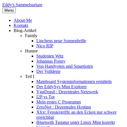
Eddy's Sammelsurium
Menu
About Me
Kontakt
Blog-Artikel
Family
Linchens neue Sonnenbrille
Nico RIP
Humor
Studenten Witz
Johannas Ponny
Von Handyoten und Smartioten
Der Volldepp
Teil I
Mainboard Systeminformationen ermitteln
Der EddySys Mint Explorer
YggDrasil : Dezentrales Netzwerk
I2P vs Tor
Mein erstes C Programm
ZeroNet : Dezentrales Hosting
Xfce: Fenstergriffe an den Ecken nur schwer
erreichbar
Bluetooth Tastatur unter Linux Mint korrekt