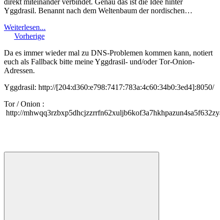
direkt miteinander verbindet. Genau das ist die Idee hinter
Yggdrasil. Benannt nach dem Weltenbaum der nordischen…
Weiterlesen...
Vorherige
Da es immer wieder mal zu DNS-Problemen kommen kann, notiert
euch als Fallback bitte meine Yggdrasil- und/oder Tor-Onion-
Adressen.
Yggdrasil: http://[204:d360:e798:7417:783a:4c60:34b0:3ed4]:8050/
Tor / Onion :
http://mhwqq3rzbxp5dhcjzzrrfn62xuljb6kof3a7hkhpazun4sa5f632zy