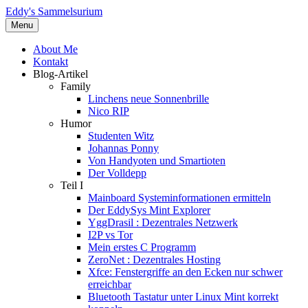
Eddy's Sammelsurium
Menu
About Me
Kontakt
Blog-Artikel
Family
Linchens neue Sonnenbrille
Nico RIP
Humor
Studenten Witz
Johannas Ponny
Von Handyoten und Smartioten
Der Volldepp
Teil I
Mainboard Systeminformationen ermitteln
Der EddySys Mint Explorer
YggDrasil : Dezentrales Netzwerk
I2P vs Tor
Mein erstes C Programm
ZeroNet : Dezentrales Hosting
Xfce: Fenstergriffe an den Ecken nur schwer
erreichbar
Bluetooth Tastatur unter Linux Mint korrekt