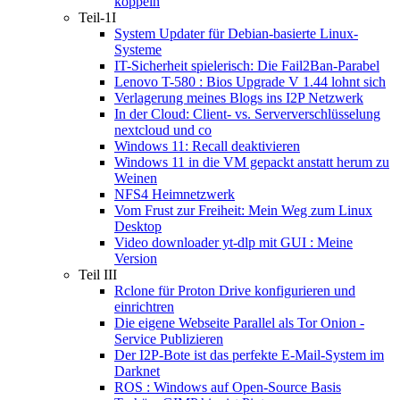
koppeln
Teil-1I
System Updater für Debian-basierte Linux-
Systeme
IT-Sicherheit spielerisch: Die Fail2Ban-Parabel
Lenovo T-580 : Bios Upgrade V 1.44 lohnt sich
Verlagerung meines Blogs ins I2P Netzwerk
In der Cloud: Client- vs. Serververschlüsselung
nextcloud und co
Windows 11: Recall deaktivieren
Windows 11 in die VM gepackt anstatt herum zu
Weinen
NFS4 Heimnetzwerk
Vom Frust zur Freiheit: Mein Weg zum Linux
Desktop
Video downloader yt-dlp mit GUI : Meine
Version
Teil III
Rclone für Proton Drive konfigurieren und
einrichtren
Die eigene Webseite Parallel als Tor Onion -
Service Publizieren
Der I2P-Bote ist das perfekte E-Mail-System im
Darknet
ROS : Windows auf Open-Source Basis