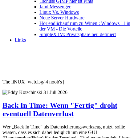
Tschüss GIMP hier ist Pinta
Jami Messenger
Linux Vs. Windows
Neue Server Hardware
Hör endlichauf rum zu Winen : Windows 11 in
der VM - Die Vorteile
SimpleX IM: Privatsphäre neu definiert
Links
The liNUX ˈwɛb.lɔg/ 4 noob's |
31 Juli 2026
Back In Time: Wenn "Fertig" droht
eventuell Datenverlust
Wer „Back In Time“ als Datensicherungswerkzeug nutzt, sollte
wissen, dass es sich dabei lediglich um eine GUI
(Benutzeroberfläche) für das Terminal - Tool rsync handelt. Linux-