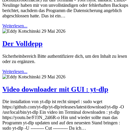
Neulinge haben mir von unvollständigen oder fehlerhaften Backups
berichtet, nachdem das Programm die Datensicherung angeblich
abgeschlossen hatte. Das ist ein…
Weiterlesen...
29 Mai 2026
Der Volldepp
Sicherheitsbereich Bitte authentifiziere dich, um den Inhalt zu lesen
oder zu ergänzen.
Weiterlesen...
29 Mai 2026
Video downloader mit GUI : yt-dlp
Die installation von yt-dlp ist recht simpel : sudo wget
https://github.com/yt-dlp/yt-dlp/releases/latest/download/yt-dlp -O
/usr/local/bin/yt-dlp Ein video im Terminal downloaden : yt-dlp
https://youtu.be/FJ3N_2äl6R-o Hin und wieder sollte man das
Programm yt-dlp updaten und auf den neuesten Stand bringen :
sudo yt-dlp -U --------- Cut ---------- Da ich…