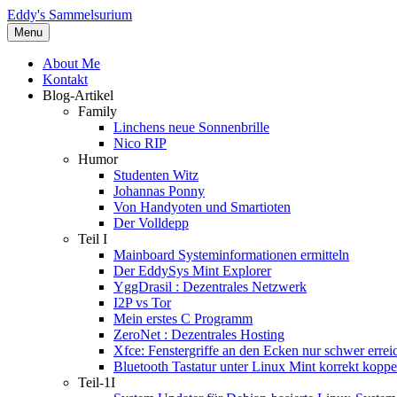
Eddy's Sammelsurium
Menu
About Me
Kontakt
Blog-Artikel
Family
Linchens neue Sonnenbrille
Nico RIP
Humor
Studenten Witz
Johannas Ponny
Von Handyoten und Smartioten
Der Volldepp
Teil I
Mainboard Systeminformationen ermitteln
Der EddySys Mint Explorer
YggDrasil : Dezentrales Netzwerk
I2P vs Tor
Mein erstes C Programm
ZeroNet : Dezentrales Hosting
Xfce: Fenstergriffe an den Ecken nur schwer errei
Bluetooth Tastatur unter Linux Mint korrekt koppe
Teil-1I