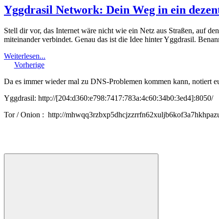
Yggdrasil Network: Dein Weg in ein dezentr
Stell dir vor, das Internet wäre nicht wie ein Netz aus Straßen, auf d
miteinander verbindet. Genau das ist die Idee hinter Yggdrasil. Be
Weiterlesen...
Vorherige
Da es immer wieder mal zu DNS-Problemen kommen kann, notiert euch
Yggdrasil: http://[204:d360:e798:7417:783a:4c60:34b0:3ed4]:8050/
Tor / Onion : http://mhwqq3rzbxp5dhcjzzrrfn62xuljb6kof3a7hkhpaz