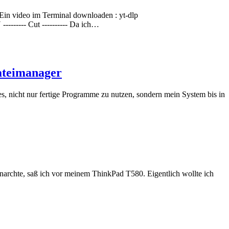
lp Ein video im Terminal downloaden : yt-dlp
-------- Cut ---------- Da ich…
ateimanager
es, nicht nur fertige Programme zu nutzen, sondern mein System bis in
narchte, saß ich vor meinem ThinkPad T580. Eigentlich wollte ich