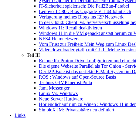
System Updater für Debian-basierte Linux-System
IT-Sicherheit spielerisch: Die Fail2Ban-Parabel
Lenovo T-580 : Bios Upgrade V 1.44 lohnt sich
Verlagerung meines Blogs ins I2P Netzwerk
In der Cloud: Client- vs. Serververschlüsselung n
Windows 11: Recall deaktivieren
Windows 11 in die VM gepackt anstatt herum zu 
NFS4 Heimnetzwerk
Vom Frust zur Freiheit: Mein Weg zum Linux Des
Video downloader yt-dlp mit GUI : Meine Version
Teil III
Rclone für Proton Drive konfigurieren und einrich
Die eigene Webseite Parallel als Tor Onion - Servi
Der I2P-Bote ist das perfekte E-Mail-System im D
ROS : Windows auf Open-Source Basis
Tschüss GIMP hier ist Pinta
Jami Messenger
Linux Vs. Windows
Neue Server Hardware
Hör endlichauf rum zu Winen : Windows 11 in der
SimpleX IM: Privatsphäre neu definiert
Links