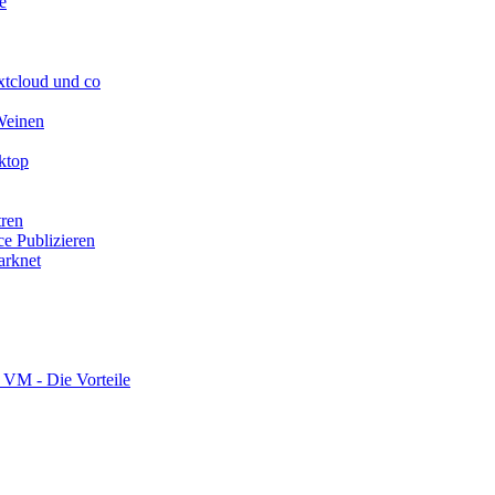
e
extcloud und co
Weinen
ktop
tren
ce Publizieren
arknet
 VM - Die Vorteile