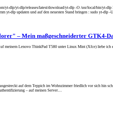
.com/yt-dlp/yt-dlp/releases/latest/download/yt-dlp -O /usr/local/bin/yt-d
 yt-dlp updaten und auf den neuesten Stand bringen : sudo yt-dlp -U -
lorer" – Mein maßgeschneiderter GTK4-D
t. Auf meinem Lenovo ThinkPad T580 unter Linux Mint (Xfce) liebe ich 
usgestreckt auf dem Teppich im Wohnzimmer friedlich vor sich hin sch
Authentifizierung – auf meinen Server…