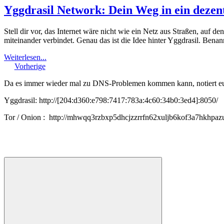
Yggdrasil Network: Dein Weg in ein dezentr
Stell dir vor, das Internet wäre nicht wie ein Netz aus Straßen, auf d
miteinander verbindet. Genau das ist die Idee hinter Yggdrasil. Be
Weiterlesen...
Vorherige
Da es immer wieder mal zu DNS-Problemen kommen kann, notiert euch
Yggdrasil: http://[204:d360:e798:7417:783a:4c60:34b0:3ed4]:8050/
Tor / Onion : http://mhwqq3rzbxp5dhcjzzrrfn62xuljb6kof3a7hkhpaz