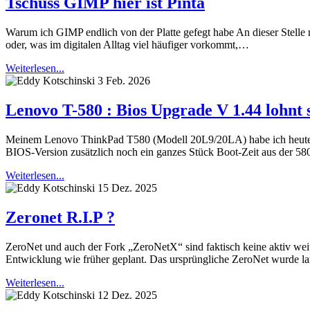
Tschüss GIMP hier ist Pinta
Warum ich GIMP endlich von der Platte gefegt habe An dieser Stelle mal
oder, was im digitalen Alltag viel häufiger vorkommt,…
Weiterlesen...
3 Feb. 2026
Lenovo T-580 : Bios Upgrade V 1.44 lohnt 
Meinem Lenovo ThinkPad T580 (Modell 20L9/20LA) habe ich heute ein
BIOS-Version zusätzlich noch ein ganzes Stück Boot-Zeit aus der 5
Weiterlesen...
15 Dez. 2025
Zeronet R.I.P ?
ZeroNet und auch der Fork „ZeroNetX“ sind faktisch keine aktiv weit
Entwicklung wie früher geplant. Das ursprüngliche ZeroNet wurde l
Weiterlesen...
12 Dez. 2025