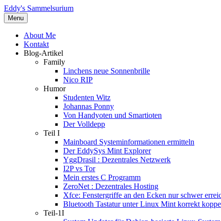
Eddy's Sammelsurium
Menu
About Me
Kontakt
Blog-Artikel
Family
Linchens neue Sonnenbrille
Nico RIP
Humor
Studenten Witz
Johannas Ponny
Von Handyoten und Smartioten
Der Volldepp
Teil I
Mainboard Systeminformationen ermitteln
Der EddySys Mint Explorer
YggDrasil : Dezentrales Netzwerk
I2P vs Tor
Mein erstes C Programm
ZeroNet : Dezentrales Hosting
Xfce: Fenstergriffe an den Ecken nur schwer errei
Bluetooth Tastatur unter Linux Mint korrekt koppe
Teil-1I