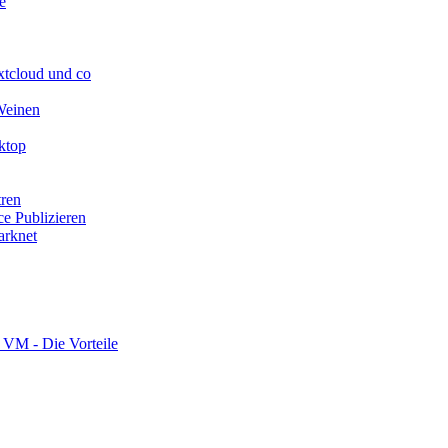
e
extcloud und co
Weinen
ktop
tren
ce Publizieren
arknet
 VM - Die Vorteile