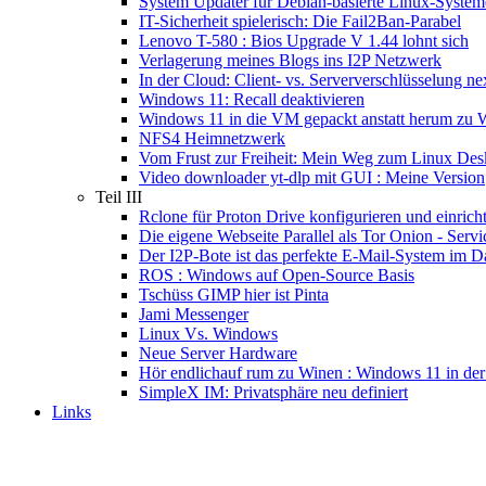
System Updater für Debian-basierte Linux-System
IT-Sicherheit spielerisch: Die Fail2Ban-Parabel
Lenovo T-580 : Bios Upgrade V 1.44 lohnt sich
Verlagerung meines Blogs ins I2P Netzwerk
In der Cloud: Client- vs. Serververschlüsselung n
Windows 11: Recall deaktivieren
Windows 11 in die VM gepackt anstatt herum zu 
NFS4 Heimnetzwerk
Vom Frust zur Freiheit: Mein Weg zum Linux Des
Video downloader yt-dlp mit GUI : Meine Version
Teil III
Rclone für Proton Drive konfigurieren und einrich
Die eigene Webseite Parallel als Tor Onion - Servi
Der I2P-Bote ist das perfekte E-Mail-System im D
ROS : Windows auf Open-Source Basis
Tschüss GIMP hier ist Pinta
Jami Messenger
Linux Vs. Windows
Neue Server Hardware
Hör endlichauf rum zu Winen : Windows 11 in der
SimpleX IM: Privatsphäre neu definiert
Links