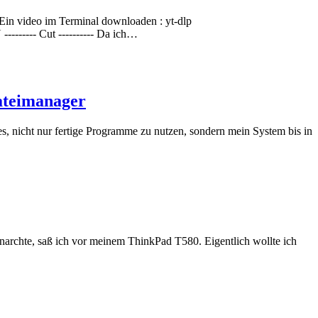
lp Ein video im Terminal downloaden : yt-dlp
-------- Cut ---------- Da ich…
ateimanager
es, nicht nur fertige Programme zu nutzen, sondern mein System bis in
narchte, saß ich vor meinem ThinkPad T580. Eigentlich wollte ich