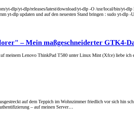
.com/yt-dlp/yt-dlp/releases/latest/download/yt-dlp -O /usr/local/bin/yt-d
 yt-dlp updaten und auf den neuesten Stand bringen : sudo yt-dlp -U -
lorer" – Mein maßgeschneiderter GTK4-D
t. Auf meinem Lenovo ThinkPad T580 unter Linux Mint (Xfce) liebe ich 
usgestreckt auf dem Teppich im Wohnzimmer friedlich vor sich hin sch
Authentifizierung – auf meinen Server…