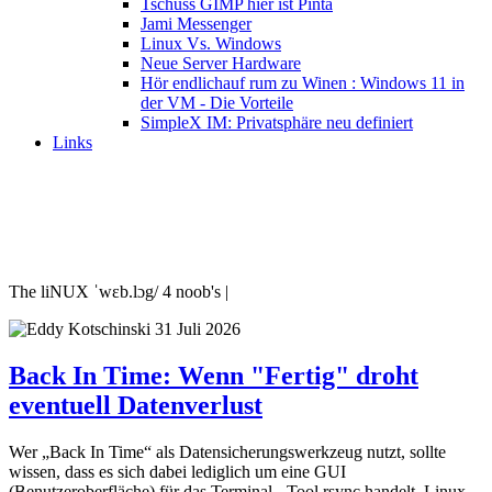
Tschüss GIMP hier ist Pinta
Jami Messenger
Linux Vs. Windows
Neue Server Hardware
Hör endlichauf rum zu Winen : Windows 11 in
der VM - Die Vorteile
SimpleX IM: Privatsphäre neu definiert
Links
The liNUX ˈwɛb.lɔg/ 4 noob's |
31 Juli 2026
Back In Time: Wenn "Fertig" droht
eventuell Datenverlust
Wer „Back In Time“ als Datensicherungswerkzeug nutzt, sollte
wissen, dass es sich dabei lediglich um eine GUI
(Benutzeroberfläche) für das Terminal - Tool rsync handelt. Linux-