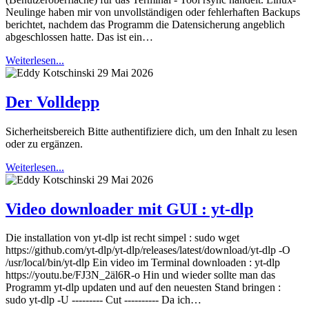
Neulinge haben mir von unvollständigen oder fehlerhaften Backups
berichtet, nachdem das Programm die Datensicherung angeblich
abgeschlossen hatte. Das ist ein…
Weiterlesen...
29 Mai 2026
Der Volldepp
Sicherheitsbereich Bitte authentifiziere dich, um den Inhalt zu lesen
oder zu ergänzen.
Weiterlesen...
29 Mai 2026
Video downloader mit GUI : yt-dlp
Die installation von yt-dlp ist recht simpel : sudo wget
https://github.com/yt-dlp/yt-dlp/releases/latest/download/yt-dlp -O
/usr/local/bin/yt-dlp Ein video im Terminal downloaden : yt-dlp
https://youtu.be/FJ3N_2äl6R-o Hin und wieder sollte man das
Programm yt-dlp updaten und auf den neuesten Stand bringen :
sudo yt-dlp -U --------- Cut ---------- Da ich…