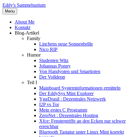
Eddy's Sammelsurium
Menu
About Me
Kontakt
Blog-Artikel
Family
Linchens neue Sonnenbrille
Nico RIP
Humor
Studenten Witz
Johannas Ponny
Von Handyoten und Smartioten
Der Volldepp
Teil I
Mainboard Systeminformationen ermitteln
Der EddySys Mint Explorer
YggDrasil : Dezentrales Netzwerk
I2P vs Tor
Mein erstes C Programm
ZeroNet : Dezentrales Hosting
Xfce: Fenstergriffe an den Ecken nur schwer
erreichbar
Bluetooth Tastatur unter Linux Mint korrekt