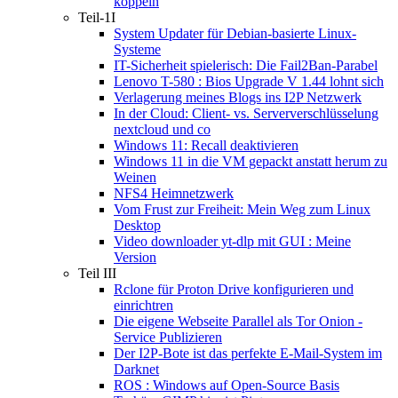
koppeln
Teil-1I
System Updater für Debian-basierte Linux-
Systeme
IT-Sicherheit spielerisch: Die Fail2Ban-Parabel
Lenovo T-580 : Bios Upgrade V 1.44 lohnt sich
Verlagerung meines Blogs ins I2P Netzwerk
In der Cloud: Client- vs. Serververschlüsselung
nextcloud und co
Windows 11: Recall deaktivieren
Windows 11 in die VM gepackt anstatt herum zu
Weinen
NFS4 Heimnetzwerk
Vom Frust zur Freiheit: Mein Weg zum Linux
Desktop
Video downloader yt-dlp mit GUI : Meine
Version
Teil III
Rclone für Proton Drive konfigurieren und
einrichtren
Die eigene Webseite Parallel als Tor Onion -
Service Publizieren
Der I2P-Bote ist das perfekte E-Mail-System im
Darknet
ROS : Windows auf Open-Source Basis