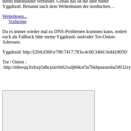
direkt miteinander verbindet. Genau das ist die Idee hinter
Yggdrasil. Benannt nach dem Weltenbaum der nordischen…
Weiterlesen...
Vorherige
Da es immer wieder mal zu DNS-Problemen kommen kann, notiert
euch als Fallback bitte meine Yggdrasil- und/oder Tor-Onion-
Adressen.
Yggdrasil: http://[204:d360:e798:7417:783a:4c60:34b0:3ed4]:8050/
Tor / Onion :
http://mhwqq3rzbxp5dhcjzzrrfn62xuljb6kof3a7hkhpazun4sa5f632zy