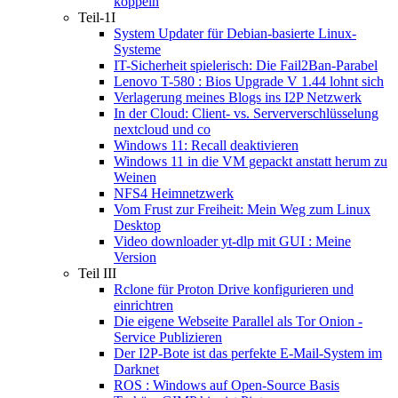
koppeln
Teil-1I
System Updater für Debian-basierte Linux-
Systeme
IT-Sicherheit spielerisch: Die Fail2Ban-Parabel
Lenovo T-580 : Bios Upgrade V 1.44 lohnt sich
Verlagerung meines Blogs ins I2P Netzwerk
In der Cloud: Client- vs. Serververschlüsselung
nextcloud und co
Windows 11: Recall deaktivieren
Windows 11 in die VM gepackt anstatt herum zu
Weinen
NFS4 Heimnetzwerk
Vom Frust zur Freiheit: Mein Weg zum Linux
Desktop
Video downloader yt-dlp mit GUI : Meine
Version
Teil III
Rclone für Proton Drive konfigurieren und
einrichtren
Die eigene Webseite Parallel als Tor Onion -
Service Publizieren
Der I2P-Bote ist das perfekte E-Mail-System im
Darknet
ROS : Windows auf Open-Source Basis