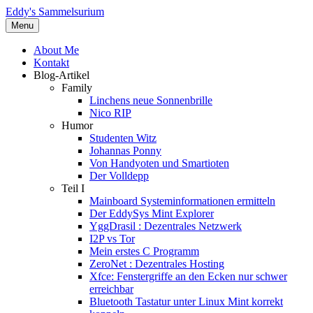
Eddy's Sammelsurium
Menu
About Me
Kontakt
Blog-Artikel
Family
Linchens neue Sonnenbrille
Nico RIP
Humor
Studenten Witz
Johannas Ponny
Von Handyoten und Smartioten
Der Volldepp
Teil I
Mainboard Systeminformationen ermitteln
Der EddySys Mint Explorer
YggDrasil : Dezentrales Netzwerk
I2P vs Tor
Mein erstes C Programm
ZeroNet : Dezentrales Hosting
Xfce: Fenstergriffe an den Ecken nur schwer
erreichbar
Bluetooth Tastatur unter Linux Mint korrekt