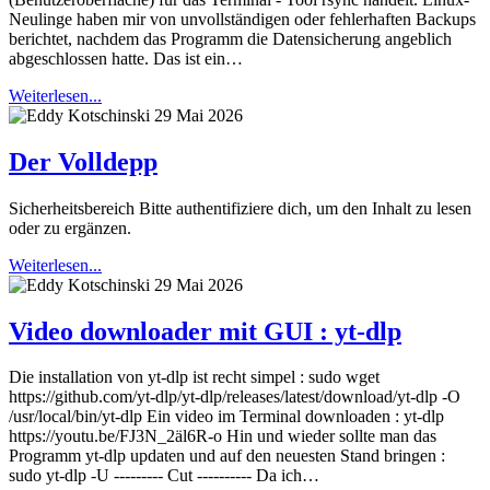
Neulinge haben mir von unvollständigen oder fehlerhaften Backups
berichtet, nachdem das Programm die Datensicherung angeblich
abgeschlossen hatte. Das ist ein…
Weiterlesen...
29 Mai 2026
Der Volldepp
Sicherheitsbereich Bitte authentifiziere dich, um den Inhalt zu lesen
oder zu ergänzen.
Weiterlesen...
29 Mai 2026
Video downloader mit GUI : yt-dlp
Die installation von yt-dlp ist recht simpel : sudo wget
https://github.com/yt-dlp/yt-dlp/releases/latest/download/yt-dlp -O
/usr/local/bin/yt-dlp Ein video im Terminal downloaden : yt-dlp
https://youtu.be/FJ3N_2äl6R-o Hin und wieder sollte man das
Programm yt-dlp updaten und auf den neuesten Stand bringen :
sudo yt-dlp -U --------- Cut ---------- Da ich…