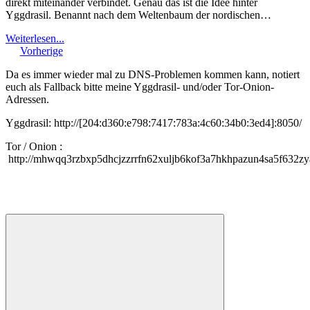
direkt miteinander verbindet. Genau das ist die Idee hinter
Yggdrasil. Benannt nach dem Weltenbaum der nordischen…
Weiterlesen...
Vorherige
Da es immer wieder mal zu DNS-Problemen kommen kann, notiert
euch als Fallback bitte meine Yggdrasil- und/oder Tor-Onion-
Adressen.
Yggdrasil: http://[204:d360:e798:7417:783a:4c60:34b0:3ed4]:8050/
Tor / Onion :
http://mhwqq3rzbxp5dhcjzzrrfn62xuljb6kof3a7hkhpazun4sa5f632zy