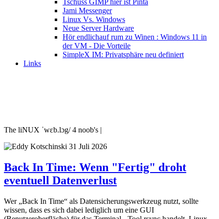
Tschüss GIMP hier ist Pinta
Jami Messenger
Linux Vs. Windows
Neue Server Hardware
Hör endlichauf rum zu Winen : Windows 11 in
der VM - Die Vorteile
SimpleX IM: Privatsphäre neu definiert
Links
The liNUX ˈwɛb.lɔg/ 4 noob's |
31 Juli 2026
Back In Time: Wenn "Fertig" droht
eventuell Datenverlust
Wer „Back In Time“ als Datensicherungswerkzeug nutzt, sollte
wissen, dass es sich dabei lediglich um eine GUI
(Benutzeroberfläche) für das Terminal - Tool rsync handelt. Linux-