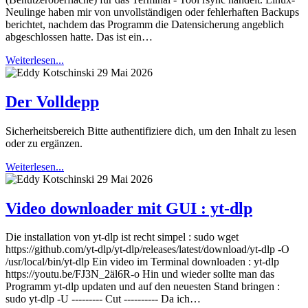
Neulinge haben mir von unvollständigen oder fehlerhaften Backups
berichtet, nachdem das Programm die Datensicherung angeblich
abgeschlossen hatte. Das ist ein…
Weiterlesen...
29 Mai 2026
Der Volldepp
Sicherheitsbereich Bitte authentifiziere dich, um den Inhalt zu lesen
oder zu ergänzen.
Weiterlesen...
29 Mai 2026
Video downloader mit GUI : yt-dlp
Die installation von yt-dlp ist recht simpel : sudo wget
https://github.com/yt-dlp/yt-dlp/releases/latest/download/yt-dlp -O
/usr/local/bin/yt-dlp Ein video im Terminal downloaden : yt-dlp
https://youtu.be/FJ3N_2äl6R-o Hin und wieder sollte man das
Programm yt-dlp updaten und auf den neuesten Stand bringen :
sudo yt-dlp -U --------- Cut ---------- Da ich…