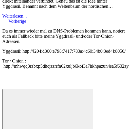
direkt miteinander verbindet. Genau das ist die Idee hinter
Yggdrasil. Benannt nach dem Weltenbaum der nordischen…
Weiterlesen...
Vorherige
Da es immer wieder mal zu DNS-Problemen kommen kann, notiert
euch als Fallback bitte meine Yggdrasil- und/oder Tor-Onion-
Adressen.
Yggdrasil: http://[204:d360:e798:7417:783a:4c60:34b0:3ed4]:8050/
Tor / Onion :
http://mhwqq3rzbxp5dhcjzzrrfn62xuljb6kof3a7hkhpazun4sa5f632zy