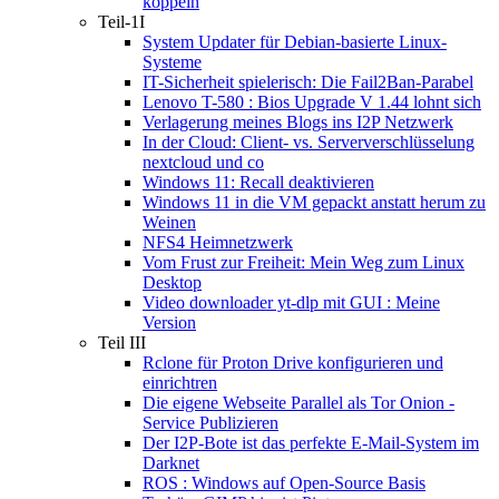
koppeln
Teil-1I
System Updater für Debian-basierte Linux-
Systeme
IT-Sicherheit spielerisch: Die Fail2Ban-Parabel
Lenovo T-580 : Bios Upgrade V 1.44 lohnt sich
Verlagerung meines Blogs ins I2P Netzwerk
In der Cloud: Client- vs. Serververschlüsselung
nextcloud und co
Windows 11: Recall deaktivieren
Windows 11 in die VM gepackt anstatt herum zu
Weinen
NFS4 Heimnetzwerk
Vom Frust zur Freiheit: Mein Weg zum Linux
Desktop
Video downloader yt-dlp mit GUI : Meine
Version
Teil III
Rclone für Proton Drive konfigurieren und
einrichtren
Die eigene Webseite Parallel als Tor Onion -
Service Publizieren
Der I2P-Bote ist das perfekte E-Mail-System im
Darknet
ROS : Windows auf Open-Source Basis