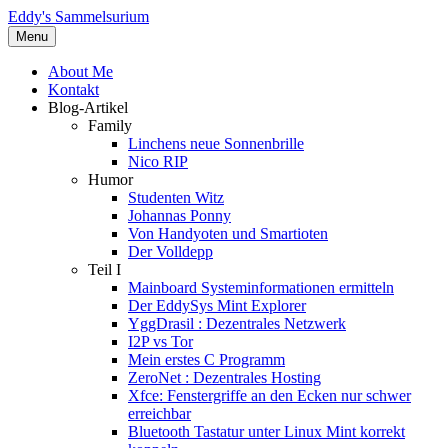
Eddy's Sammelsurium
Menu
About Me
Kontakt
Blog-Artikel
Family
Linchens neue Sonnenbrille
Nico RIP
Humor
Studenten Witz
Johannas Ponny
Von Handyoten und Smartioten
Der Volldepp
Teil I
Mainboard Systeminformationen ermitteln
Der EddySys Mint Explorer
YggDrasil : Dezentrales Netzwerk
I2P vs Tor
Mein erstes C Programm
ZeroNet : Dezentrales Hosting
Xfce: Fenstergriffe an den Ecken nur schwer
erreichbar
Bluetooth Tastatur unter Linux Mint korrekt