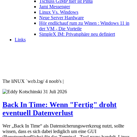
Tschüss GIMP hier ist Pinta
Jami Messenger
Linux Vs. Windows
Neue Server Hardware
Hör endlichauf rum zu Winen : Windows 11 in
der VM - Die Vorteile
SimpleX IM: Privatsphäre neu definiert
Links
The liNUX ˈwɛb.lɔg/ 4 noob's |
31 Juli 2026
Back In Time: Wenn "Fertig" droht
eventuell Datenverlust
Wer „Back In Time“ als Datensicherungswerkzeug nutzt, sollte
wissen, dass es sich dabei lediglich um eine GUI
(Benutzeroberfläche) für das Terminal - Tool rsync handelt. Linux-