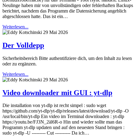
Neulinge haben mir von unvollständigen oder fehlerhaften Backups
berichtet, nachdem das Programm die Datensicherung angeblich
abgeschlossen hatte. Das ist ein…
Weiterlesen...
29 Mai 2026
Der Volldepp
Sicherheitsbereich Bitte authentifiziere dich, um den Inhalt zu lesen
oder zu ergänzen.
Weiterlesen...
29 Mai 2026
Video downloader mit GUI : yt-dlp
Die installation von yt-dlp ist recht simpel : sudo wget
https://github.com/yt-dlp/yt-dlp/releases/latest/download/yt-dlp -O
/usr/local/bin/yt-dlp Ein video im Terminal downloaden : yt-dlp
https://youtu.be/FJ3N_2äl6R-o Hin und wieder sollte man das
Programm yt-dlp updaten und auf den neuesten Stand bringen :
sudo yt-dlp -U --------- Cut ---------- Da ich…