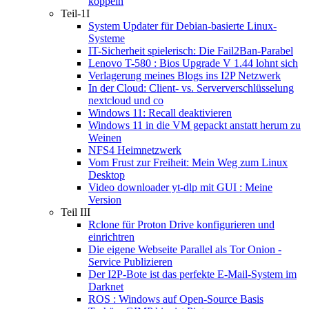
koppeln
Teil-1I
System Updater für Debian-basierte Linux-
Systeme
IT-Sicherheit spielerisch: Die Fail2Ban-Parabel
Lenovo T-580 : Bios Upgrade V 1.44 lohnt sich
Verlagerung meines Blogs ins I2P Netzwerk
In der Cloud: Client- vs. Serververschlüsselung
nextcloud und co
Windows 11: Recall deaktivieren
Windows 11 in die VM gepackt anstatt herum zu
Weinen
NFS4 Heimnetzwerk
Vom Frust zur Freiheit: Mein Weg zum Linux
Desktop
Video downloader yt-dlp mit GUI : Meine
Version
Teil III
Rclone für Proton Drive konfigurieren und
einrichtren
Die eigene Webseite Parallel als Tor Onion -
Service Publizieren
Der I2P-Bote ist das perfekte E-Mail-System im
Darknet
ROS : Windows auf Open-Source Basis