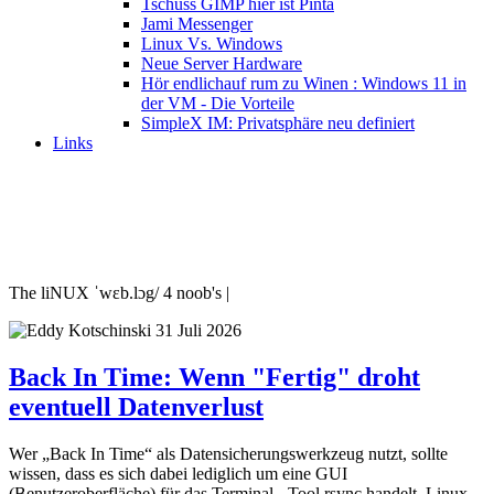
Tschüss GIMP hier ist Pinta
Jami Messenger
Linux Vs. Windows
Neue Server Hardware
Hör endlichauf rum zu Winen : Windows 11 in
der VM - Die Vorteile
SimpleX IM: Privatsphäre neu definiert
Links
The liNUX ˈwɛb.lɔg/ 4 noob's |
31 Juli 2026
Back In Time: Wenn "Fertig" droht
eventuell Datenverlust
Wer „Back In Time“ als Datensicherungswerkzeug nutzt, sollte
wissen, dass es sich dabei lediglich um eine GUI
(Benutzeroberfläche) für das Terminal - Tool rsync handelt. Linux-