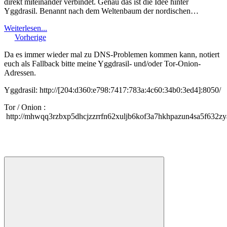
direkt miteinander verbindet. Genau das ist die Idee hinter
Yggdrasil. Benannt nach dem Weltenbaum der nordischen…
Weiterlesen...
Vorherige
Da es immer wieder mal zu DNS-Problemen kommen kann, notiert
euch als Fallback bitte meine Yggdrasil- und/oder Tor-Onion-
Adressen.
Yggdrasil: http://[204:d360:e798:7417:783a:4c60:34b0:3ed4]:8050/
Tor / Onion :
http://mhwqq3rzbxp5dhcjzzrrfn62xuljb6kof3a7hkhpazun4sa5f632zy