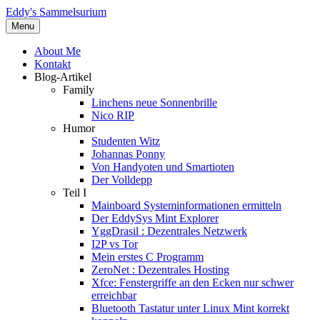
Eddy's Sammelsurium
Menu
About Me
Kontakt
Blog-Artikel
Family
Linchens neue Sonnenbrille
Nico RIP
Humor
Studenten Witz
Johannas Ponny
Von Handyoten und Smartioten
Der Volldepp
Teil I
Mainboard Systeminformationen ermitteln
Der EddySys Mint Explorer
YggDrasil : Dezentrales Netzwerk
I2P vs Tor
Mein erstes C Programm
ZeroNet : Dezentrales Hosting
Xfce: Fenstergriffe an den Ecken nur schwer
erreichbar
Bluetooth Tastatur unter Linux Mint korrekt