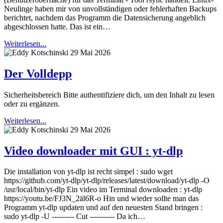
Neulinge haben mir von unvollständigen oder fehlerhaften Backups
berichtet, nachdem das Programm die Datensicherung angeblich
abgeschlossen hatte. Das ist ein…
Weiterlesen...
29 Mai 2026
Der Volldepp
Sicherheitsbereich Bitte authentifiziere dich, um den Inhalt zu lesen
oder zu ergänzen.
Weiterlesen...
29 Mai 2026
Video downloader mit GUI : yt-dlp
Die installation von yt-dlp ist recht simpel : sudo wget
https://github.com/yt-dlp/yt-dlp/releases/latest/download/yt-dlp -O
/usr/local/bin/yt-dlp Ein video im Terminal downloaden : yt-dlp
https://youtu.be/FJ3N_2äl6R-o Hin und wieder sollte man das
Programm yt-dlp updaten und auf den neuesten Stand bringen :
sudo yt-dlp -U --------- Cut ---------- Da ich…