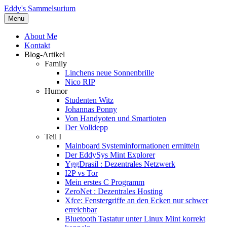
Eddy's Sammelsurium
Menu
About Me
Kontakt
Blog-Artikel
Family
Linchens neue Sonnenbrille
Nico RIP
Humor
Studenten Witz
Johannas Ponny
Von Handyoten und Smartioten
Der Volldepp
Teil I
Mainboard Systeminformationen ermitteln
Der EddySys Mint Explorer
YggDrasil : Dezentrales Netzwerk
I2P vs Tor
Mein erstes C Programm
ZeroNet : Dezentrales Hosting
Xfce: Fenstergriffe an den Ecken nur schwer
erreichbar
Bluetooth Tastatur unter Linux Mint korrekt