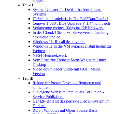
koppeln
Teil-1I
System Updater für Debian-basierte Linux-
Systeme
IT-Sicherheit spielerisch: Die Fail2Ban-Parabel
Lenovo T-580 : Bios Upgrade V 1.44 lohnt sich
Verlagerung meines Blogs ins I2P Netzwerk
In der Cloud: Client- vs. Serververschlüsselung
nextcloud und co
Windows 11: Recall deaktivieren
Windows 11 in die VM gepackt anstatt herum zu
Weinen
NFS4 Heimnetzwerk
Vom Frust zur Freiheit: Mein Weg zum Linux
Desktop
Video downloader yt-dlp mit GUI : Meine
Version
Teil III
Rclone für Proton Drive konfigurieren und
einrichtren
Die eigene Webseite Parallel als Tor Onion -
Service Publizieren
Der I2P-Bote ist das perfekte E-Mail-System im
Darknet
ROS : Windows auf Open-Source Basis