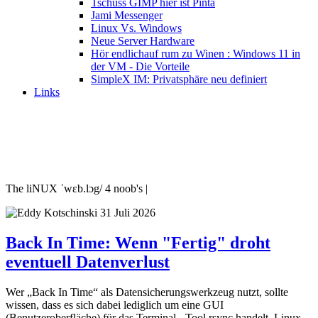
Tschüss GIMP hier ist Pinta
Jami Messenger
Linux Vs. Windows
Neue Server Hardware
Hör endlichauf rum zu Winen : Windows 11 in
der VM - Die Vorteile
SimpleX IM: Privatsphäre neu definiert
Links
The liNUX ˈwɛb.lɔg/ 4 noob's |
31 Juli 2026
Back In Time: Wenn "Fertig" droht
eventuell Datenverlust
Wer „Back In Time“ als Datensicherungswerkzeug nutzt, sollte
wissen, dass es sich dabei lediglich um eine GUI
(Benutzeroberfläche) für das Terminal - Tool rsync handelt. Linux-