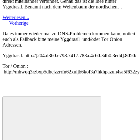
direkt miteinander verbindet. Genau das ist die Idee hinter
Yggdrasil. Benannt nach dem Weltenbaum der nordischen…
Weiterlesen...
Vorherige
Da es immer wieder mal zu DNS-Problemen kommen kann, notiert
euch als Fallback bitte meine Yggdrasil- und/oder Tor-Onion-
Adressen.
Yggdrasil: http://[204:d360:e798:7417:783a:4c60:34b0:3ed4]:8050/
Tor / Onion :
http://mhwqq3rzbxp5dhcjzzrrfn62xuljb6kof3a7hkhpazun4sa5f632zy