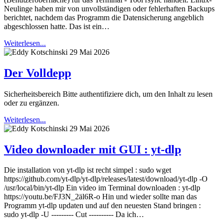
Neulinge haben mir von unvollständigen oder fehlerhaften Backups
berichtet, nachdem das Programm die Datensicherung angeblich
abgeschlossen hatte. Das ist ein…
Weiterlesen...
29 Mai 2026
Der Volldepp
Sicherheitsbereich Bitte authentifiziere dich, um den Inhalt zu lesen
oder zu ergänzen.
Weiterlesen...
29 Mai 2026
Video downloader mit GUI : yt-dlp
Die installation von yt-dlp ist recht simpel : sudo wget
https://github.com/yt-dlp/yt-dlp/releases/latest/download/yt-dlp -O
/usr/local/bin/yt-dlp Ein video im Terminal downloaden : yt-dlp
https://youtu.be/FJ3N_2äl6R-o Hin und wieder sollte man das
Programm yt-dlp updaten und auf den neuesten Stand bringen :
sudo yt-dlp -U --------- Cut ---------- Da ich…