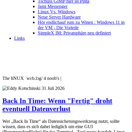
Tschüss GIMP hier ist Pinta
Jami Messenger
Linux Vs. Windows
Neue Server Hardware
Hör endlichauf rum zu Winen : Windows 11 in
der VM - Die Vorteile
SimpleX IM: Privatsphäre neu definiert
Links
The liNUX ˈwɛb.lɔg/ 4 noob's |
31 Juli 2026
Back In Time: Wenn "Fertig" droht
eventuell Datenverlust
Wer „Back In Time“ als Datensicherungswerkzeug nutzt, sollte
wissen, dass es sich dabei lediglich um eine GUI
(Benutzeroberfläche) für das Terminal - Tool rsync handelt. Linux-