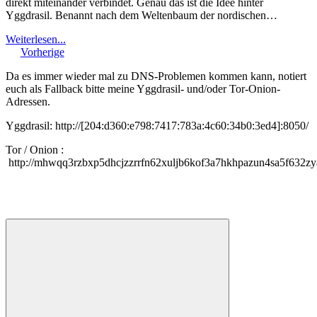
direkt miteinander verbindet. Genau das ist die Idee hinter
Yggdrasil. Benannt nach dem Weltenbaum der nordischen…
Weiterlesen...
Vorherige
Da es immer wieder mal zu DNS-Problemen kommen kann, notiert
euch als Fallback bitte meine Yggdrasil- und/oder Tor-Onion-
Adressen.
Yggdrasil: http://[204:d360:e798:7417:783a:4c60:34b0:3ed4]:8050/
Tor / Onion :
http://mhwqq3rzbxp5dhcjzzrrfn62xuljb6kof3a7hkhpazun4sa5f632zy