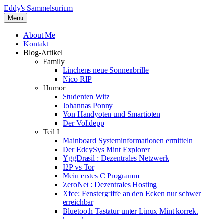
Eddy's Sammelsurium
Menu
About Me
Kontakt
Blog-Artikel
Family
Linchens neue Sonnenbrille
Nico RIP
Humor
Studenten Witz
Johannas Ponny
Von Handyoten und Smartioten
Der Volldepp
Teil I
Mainboard Systeminformationen ermitteln
Der EddySys Mint Explorer
YggDrasil : Dezentrales Netzwerk
I2P vs Tor
Mein erstes C Programm
ZeroNet : Dezentrales Hosting
Xfce: Fenstergriffe an den Ecken nur schwer
erreichbar
Bluetooth Tastatur unter Linux Mint korrekt