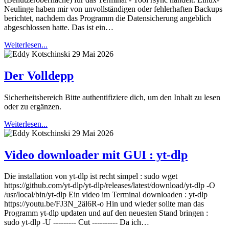
Neulinge haben mir von unvollständigen oder fehlerhaften Backups
berichtet, nachdem das Programm die Datensicherung angeblich
abgeschlossen hatte. Das ist ein…
Weiterlesen...
29 Mai 2026
Der Volldepp
Sicherheitsbereich Bitte authentifiziere dich, um den Inhalt zu lesen
oder zu ergänzen.
Weiterlesen...
29 Mai 2026
Video downloader mit GUI : yt-dlp
Die installation von yt-dlp ist recht simpel : sudo wget
https://github.com/yt-dlp/yt-dlp/releases/latest/download/yt-dlp -O
/usr/local/bin/yt-dlp Ein video im Terminal downloaden : yt-dlp
https://youtu.be/FJ3N_2äl6R-o Hin und wieder sollte man das
Programm yt-dlp updaten und auf den neuesten Stand bringen :
sudo yt-dlp -U --------- Cut ---------- Da ich…