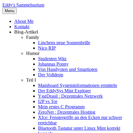
Eddy's Sammelsurium
Menu
About Me
Kontakt
Blog-Artikel
Family
Linchens neue Sonnenbrille
Nico RIP
Humor
Studenten Witz
Johannas Ponny
Von Handyoten und Smartioten
Der Volldepp
Teil I
Mainboard Systeminformationen ermitteln
Der EddySys Mint Explorer
YggDrasil : Dezentrales Netzwerk
I2P vs Tor
Mein erstes C Programm
ZeroNet : Dezentrales Hosting
Xfce: Fenstergriffe an den Ecken nur schwer
erreichbar
Bluetooth Tastatur unter Linux Mint korrekt