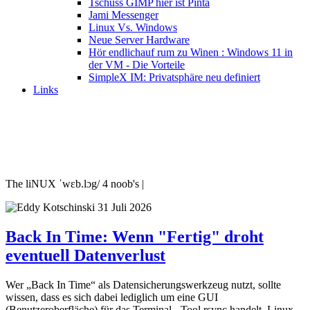
Tschüss GIMP hier ist Pinta
Jami Messenger
Linux Vs. Windows
Neue Server Hardware
Hör endlichauf rum zu Winen : Windows 11 in
der VM - Die Vorteile
SimpleX IM: Privatsphäre neu definiert
Links
The liNUX ˈwɛb.lɔg/ 4 noob's |
31 Juli 2026
Back In Time: Wenn "Fertig" droht
eventuell Datenverlust
Wer „Back In Time“ als Datensicherungswerkzeug nutzt, sollte
wissen, dass es sich dabei lediglich um eine GUI
(Benutzeroberfläche) für das Terminal - Tool rsync handelt. Linux-