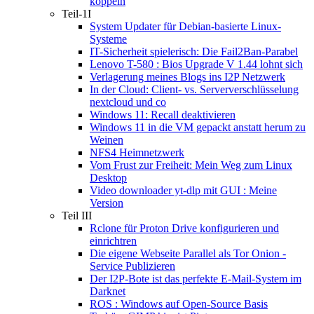
koppeln
Teil-1I
System Updater für Debian-basierte Linux-
Systeme
IT-Sicherheit spielerisch: Die Fail2Ban-Parabel
Lenovo T-580 : Bios Upgrade V 1.44 lohnt sich
Verlagerung meines Blogs ins I2P Netzwerk
In der Cloud: Client- vs. Serververschlüsselung
nextcloud und co
Windows 11: Recall deaktivieren
Windows 11 in die VM gepackt anstatt herum zu
Weinen
NFS4 Heimnetzwerk
Vom Frust zur Freiheit: Mein Weg zum Linux
Desktop
Video downloader yt-dlp mit GUI : Meine
Version
Teil III
Rclone für Proton Drive konfigurieren und
einrichtren
Die eigene Webseite Parallel als Tor Onion -
Service Publizieren
Der I2P-Bote ist das perfekte E-Mail-System im
Darknet
ROS : Windows auf Open-Source Basis