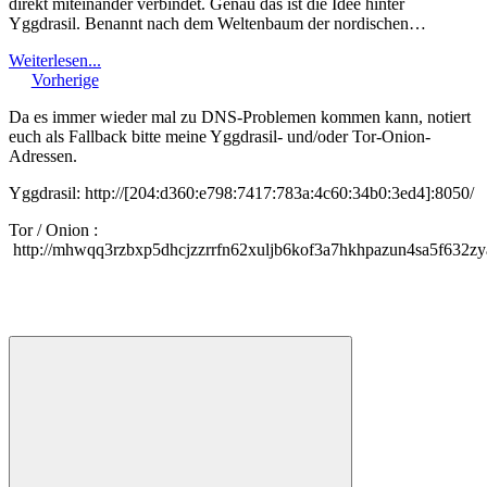
direkt miteinander verbindet. Genau das ist die Idee hinter
Yggdrasil. Benannt nach dem Weltenbaum der nordischen…
Weiterlesen...
Vorherige
Da es immer wieder mal zu DNS-Problemen kommen kann, notiert
euch als Fallback bitte meine Yggdrasil- und/oder Tor-Onion-
Adressen.
Yggdrasil: http://[204:d360:e798:7417:783a:4c60:34b0:3ed4]:8050/
Tor / Onion :
http://mhwqq3rzbxp5dhcjzzrrfn62xuljb6kof3a7hkhpazun4sa5f632zy