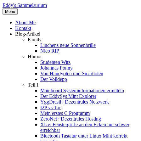
Eddy's Sammelsurium
Menu
About Me
Kontakt
Blog-Artikel
Family
Linchens neue Sonnenbrille
Nico RIP
Humor
Studenten Witz
Johannas Ponny
Von Handyoten und Smartioten
Der Volldepp
Teil I
Mainboard Systeminformationen ermitteln
Der EddySys Mint Explorer
YggDrasil : Dezentrales Netzwerk
I2P vs Tor
Mein erstes C Programm
ZeroNet : Dezentrales Hosting
Xfce: Fenstergriffe an den Ecken nur schwer
erreichbar
Bluetooth Tastatur unter Linux Mint korrekt