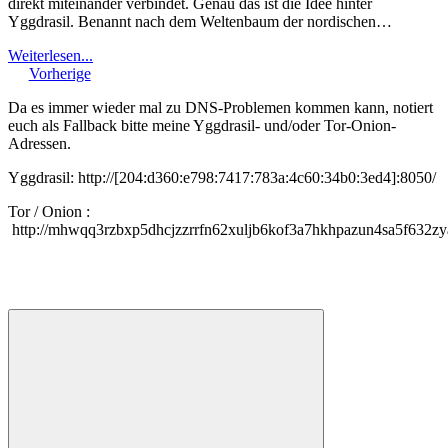
direkt miteinander verbindet. Genau das ist die Idee hinter
Yggdrasil. Benannt nach dem Weltenbaum der nordischen…
Weiterlesen...
Vorherige
Da es immer wieder mal zu DNS-Problemen kommen kann, notiert
euch als Fallback bitte meine Yggdrasil- und/oder Tor-Onion-
Adressen.
Yggdrasil: http://[204:d360:e798:7417:783a:4c60:34b0:3ed4]:8050/
Tor / Onion :
http://mhwqq3rzbxp5dhcjzzrrfn62xuljb6kof3a7hkhpazun4sa5f632zy