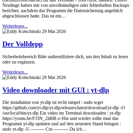
Neulinge haben mir von unvollständigen oder fehlerhaften Backups
berichtet, nachdem das Programm die Datensicherung angeblich
abgeschlossen hatte. Das ist ein…
Weiterlesen...
29 Mai 2026
Der Volldepp
Sicherheitsbereich Bitte authentifiziere dich, um den Inhalt zu lesen
oder zu ergänzen.
Weiterlesen...
29 Mai 2026
Video downloader mit GUI : yt-dlp
Die installation von yt-dlp ist recht simpel : sudo wget
https://github.com/yt-dlp/yt-dlp/releases/latest/download/yt-dlp -O
/usr/local/bin/yt-dlp Ein video im Terminal downloaden : yt-dlp
https://youtu.be/FJ3N_2äl6R-o Hin und wieder sollte man das
Programm yt-dlp updaten und auf den neuesten Stand bringen :
sudo yt-dlp -U --------- Cut ---------- Da ich…