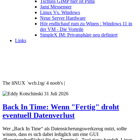
Tschüss GIMP hier ist Pinta
Jami Messenger
Linux Vs. Windows
Neue Server Hardware
Hör endlichauf rum zu Winen : Windows 11 in
der VM - Die Vorteile
SimpleX IM: Privatsphäre neu definiert
Links
The liNUX ˈwɛb.lɔg/ 4 noob's |
31 Juli 2026
Back In Time: Wenn "Fertig" droht
eventuell Datenverlust
Wer „Back In Time“ als Datensicherungswerkzeug nutzt, sollte
wissen, dass es sich dabei lediglich um eine GUI
(Benutzeroberfläche) für das Terminal - Tool rsync handelt. Linux-