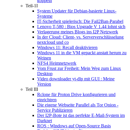
koppeln
Teil-1I
System Updater für Debian-basierte Linux-
Systeme
IT-Sicherheit spielerisch: Die Fail2Ban-Parabel
Lenovo T-580 : Bios Upgrade V 1.44 lohnt sich
Verlagerung meines Blogs ins I2P Netzwerk
In der Cloud: Client- vs. Serververschlüsselung
nextcloud und co
Windows 11: Recall deaktivieren
Windows 11 in die VM gepackt anstatt herum zu
Weinen
NFS4 Heimnetzwerk
Vom Frust zur Freiheit: Mein Weg zum Linux
Desktop
Video downloader yt-dlp mit GUI : Meine
Version
Teil III
Rclone für Proton Drive konfigurieren und
einrichtren
Die eigene Webseite Parallel als Tor Onion -
Service Publizieren
Der I2P-Bote ist das perfekte E-Mail-System im
Darknet
ROS : Windows auf Open-Source Basis