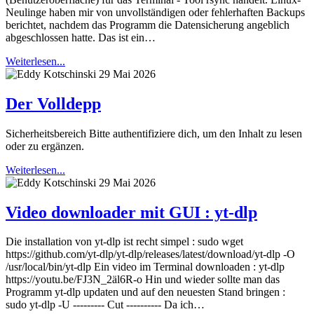
Neulinge haben mir von unvollständigen oder fehlerhaften Backups
berichtet, nachdem das Programm die Datensicherung angeblich
abgeschlossen hatte. Das ist ein…
Weiterlesen...
29 Mai 2026
Der Volldepp
Sicherheitsbereich Bitte authentifiziere dich, um den Inhalt zu lesen
oder zu ergänzen.
Weiterlesen...
29 Mai 2026
Video downloader mit GUI : yt-dlp
Die installation von yt-dlp ist recht simpel : sudo wget
https://github.com/yt-dlp/yt-dlp/releases/latest/download/yt-dlp -O
/usr/local/bin/yt-dlp Ein video im Terminal downloaden : yt-dlp
https://youtu.be/FJ3N_2äl6R-o Hin und wieder sollte man das
Programm yt-dlp updaten und auf den neuesten Stand bringen :
sudo yt-dlp -U --------- Cut ---------- Da ich…