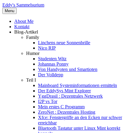
Eddy's Sammelsurium
Menu
About Me
Kontakt
Blog-Artikel
Family
Linchens neue Sonnenbrille
Nico RIP
Humor
Studenten Witz
Johannas Ponny
Von Handyoten und Smartioten
Der Volldepp
Teil I
Mainboard Systeminformationen ermitteln
Der EddySys Mint Explorer
YggDrasil : Dezentrales Netzwerk
I2P vs Tor
Mein erstes C Programm
ZeroNet : Dezentrales Hosting
Xfce: Fenstergriffe an den Ecken nur schwer
erreichbar
Bluetooth Tastatur unter Linux Mint korrekt