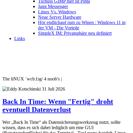
Tschüss GIMP hier ist Pinta
Jami Messenger
Linux Vs. Windows
Neue Server Hardware
Hör endlichauf rum zu Winen : Windows 11 in
der VM - Die Vorteile
SimpleX IM: Privatsphäre neu definiert
Links
The liNUX ˈwɛb.lɔg/ 4 noob's |
31 Juli 2026
Back In Time: Wenn "Fertig" droht
eventuell Datenverlust
Wer „Back In Time“ als Datensicherungswerkzeug nutzt, sollte
wissen, dass es sich dabei lediglich um eine GUI
(Benutzeroberfläche) für das Terminal - Tool rsync handelt. Linux-