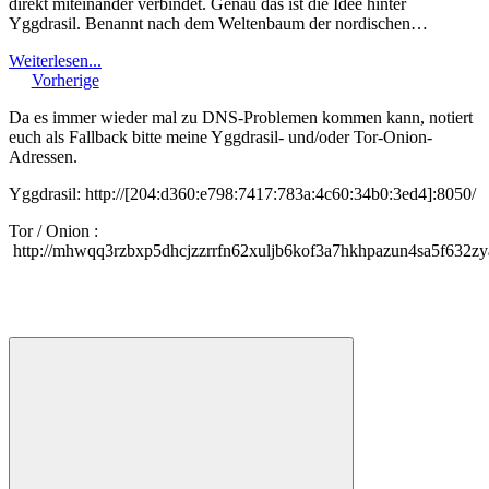
direkt miteinander verbindet. Genau das ist die Idee hinter
Yggdrasil. Benannt nach dem Weltenbaum der nordischen…
Weiterlesen...
Vorherige
Da es immer wieder mal zu DNS-Problemen kommen kann, notiert
euch als Fallback bitte meine Yggdrasil- und/oder Tor-Onion-
Adressen.
Yggdrasil: http://[204:d360:e798:7417:783a:4c60:34b0:3ed4]:8050/
Tor / Onion :
http://mhwqq3rzbxp5dhcjzzrrfn62xuljb6kof3a7hkhpazun4sa5f632zy