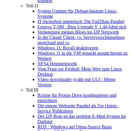
koppeln
Teil-1I
System Updater für Debian-basierte Linux-
Systeme
IT-Sicherheit spielerisch: Die Fail2Ban-Parabel
Lenovo T-580 : Bios Upgrade V 1.44 lohnt sich
Verlagerung meines Blogs ins I2P Netzwerk
In der Cloud: Client- vs. Serververschlüsselung
nextcloud und co
Windows 11: Recall deaktivieren
Windows 11 in die VM gepackt anstatt herum zu
Weinen
NFS4 Heimnetzwerk
Vom Frust zur Freiheit: Mein Weg zum Linux
Desktop
Video downloader yt-dlp mit GUI : Meine
Version
Teil III
Rclone für Proton Drive konfigurieren und
einrichtren
Die eigene Webseite Parallel als Tor Onion -
Service Publizieren
Der I2P-Bote ist das perfekte E-Mail-System im
Darknet
ROS : Windows auf Open-Source Basis