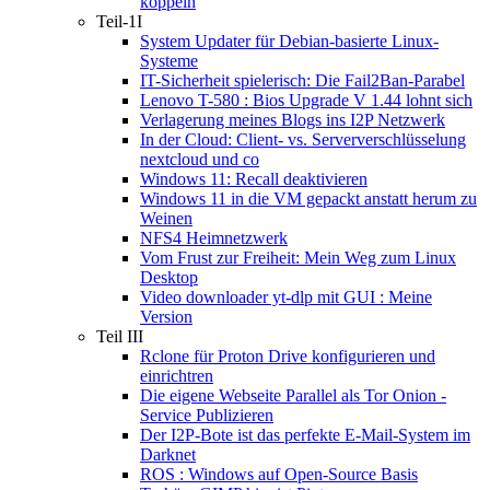
koppeln
Teil-1I
System Updater für Debian-basierte Linux-
Systeme
IT-Sicherheit spielerisch: Die Fail2Ban-Parabel
Lenovo T-580 : Bios Upgrade V 1.44 lohnt sich
Verlagerung meines Blogs ins I2P Netzwerk
In der Cloud: Client- vs. Serververschlüsselung
nextcloud und co
Windows 11: Recall deaktivieren
Windows 11 in die VM gepackt anstatt herum zu
Weinen
NFS4 Heimnetzwerk
Vom Frust zur Freiheit: Mein Weg zum Linux
Desktop
Video downloader yt-dlp mit GUI : Meine
Version
Teil III
Rclone für Proton Drive konfigurieren und
einrichtren
Die eigene Webseite Parallel als Tor Onion -
Service Publizieren
Der I2P-Bote ist das perfekte E-Mail-System im
Darknet
ROS : Windows auf Open-Source Basis