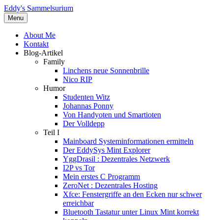
Eddy's Sammelsurium
Menu
About Me
Kontakt
Blog-Artikel
Family
Linchens neue Sonnenbrille
Nico RIP
Humor
Studenten Witz
Johannas Ponny
Von Handyoten und Smartioten
Der Volldepp
Teil I
Mainboard Systeminformationen ermitteln
Der EddySys Mint Explorer
YggDrasil : Dezentrales Netzwerk
I2P vs Tor
Mein erstes C Programm
ZeroNet : Dezentrales Hosting
Xfce: Fenstergriffe an den Ecken nur schwer
erreichbar
Bluetooth Tastatur unter Linux Mint korrekt