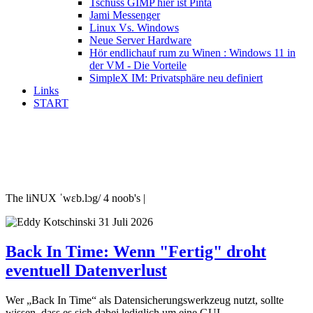
Tschüss GIMP hier ist Pinta
Jami Messenger
Linux Vs. Windows
Neue Server Hardware
Hör endlichauf rum zu Winen : Windows 11 in
der VM - Die Vorteile
SimpleX IM: Privatsphäre neu definiert
Links
START
The liNUX ˈwɛb.lɔg/ 4 noob's |
31 Juli 2026
Back In Time: Wenn "Fertig" droht
eventuell Datenverlust
Wer „Back In Time“ als Datensicherungswerkzeug nutzt, sollte
wissen, dass es sich dabei lediglich um eine GUI