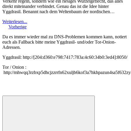
Verkehr regeln, sondern wie ein riesiges Wurzelgeflecht, das alles
direkt miteinander verbindet. Genau das ist die Idee hinter
Yggdrasil. Benannt nach dem Weltenbaum der nordischen…
Weiterlesen...
Vorherige
Da es immer wieder mal zu DNS-Problemen kommen kann, notiert
euch als Fallback bitte meine Yggdrasil- und/oder Tor-Onion-
Adressen.
Yggdrasil: http://[204:d360:e798:7417:783a:4c60:34b0:3ed4]:8050/
Tor / Onion :
http://mhwqq3rzbxp5dhcjzzrrfn62xuljb6kof3a7hkhpazun4sa5f632zy