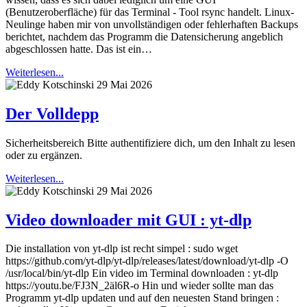
(Benutzeroberfläche) für das Terminal - Tool rsync handelt. Linux-
Neulinge haben mir von unvollständigen oder fehlerhaften Backups
berichtet, nachdem das Programm die Datensicherung angeblich
abgeschlossen hatte. Das ist ein…
Weiterlesen...
29 Mai 2026
Der Volldepp
Sicherheitsbereich Bitte authentifiziere dich, um den Inhalt zu lesen
oder zu ergänzen.
Weiterlesen...
29 Mai 2026
Video downloader mit GUI : yt-dlp
Die installation von yt-dlp ist recht simpel : sudo wget
https://github.com/yt-dlp/yt-dlp/releases/latest/download/yt-dlp -O
/usr/local/bin/yt-dlp Ein video im Terminal downloaden : yt-dlp
https://youtu.be/FJ3N_2äl6R-o Hin und wieder sollte man das
Programm yt-dlp updaten und auf den neuesten Stand bringen :