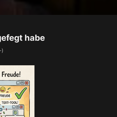
gefegt habe
-)