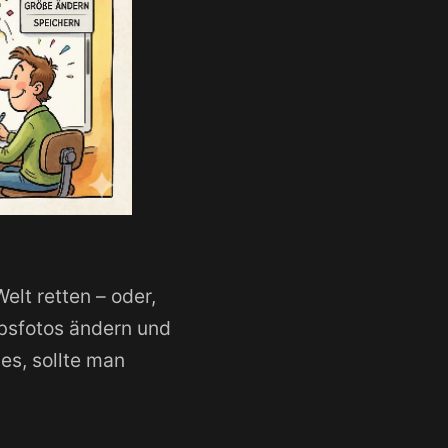
Welt retten – oder,
ubsfotos ändern und
des, sollte man