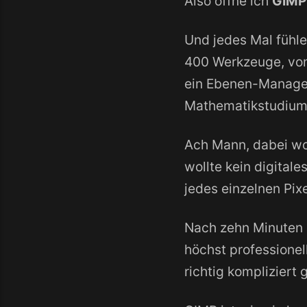
Also öffne ich
GIMP
Und jedes Mal fühle
400 Werkzeuge, von
ein Ebenen-Manage
Mathematikstudium 
Ach Mann, dabei wol
wollte kein digitale
jedes einzelnen Pix
Nach zehn Minuten 
höchst professionel
richtig kompliziert 