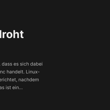
droht
 dass es sich dabei
ync handelt. Linux-
erichtet, nachdem
s ist ein…