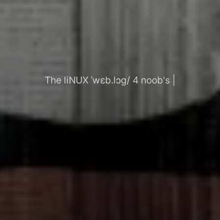
The liNUX ˈwɛb.lɔg/ 4 noob's |