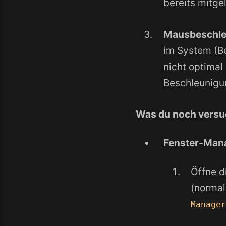
bereits mitge
Mausbeschleu
im System (Be
nicht optimal
Beschleunigun
Was du noch versuc
Fenster-Man
Öffne d
(normal
Manage