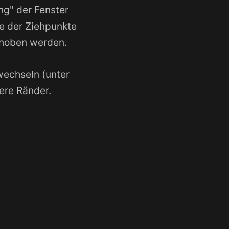
ng" der Fenster
ße der Ziehpunkte
schoben werden.
wechseln (unter
tere Ränder.
er
->
Einstellungen
leichter zu
und
d Touchpad
che, diese