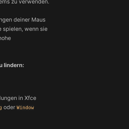
stems zu verwenden.
ungen deiner Maus
 spielen, wenn sie
 hohe
 lindern:
lungen in Xfce
oder
g
Window