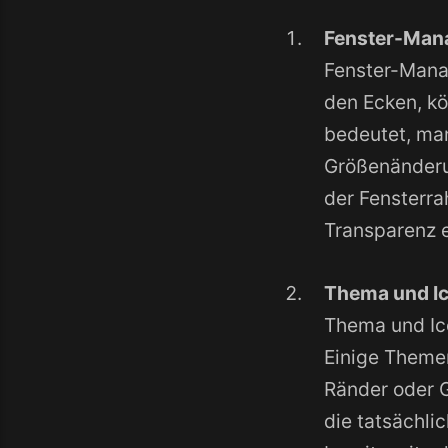
Fenster-Mana
Fenster-Manag
den Ecken, kö
bedeutet, ma
Größenänderun
der Fensterra
Transparenz e
Thema und Ic
Thema und Ico
Einige Themen
Ränder oder 
die tatsächli