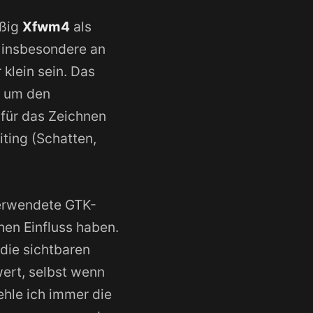
ßig
Xfwm4
als
, insbesondere an
klein sein. Das
, um den
für das Zeichnen
ting (Schatten,
verwendete GTK-
hen Einfluss haben.
die sichtbaren
ert, selbst wenn
ehle ich immer die