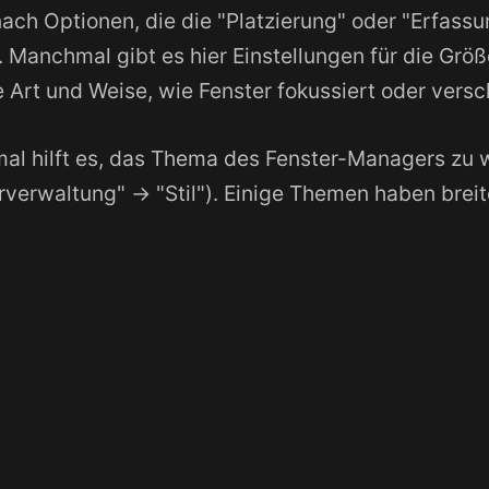
ach Optionen, die die "Platzierung" oder "Erfassu
. Manchmal gibt es hier Einstellungen für die Grö
e Art und Weise, wie Fenster fokussiert oder ver
l hilft es, das Thema des Fenster-Managers zu 
rverwaltung" -> "Stil"). Einige Themen haben brei
ndern:
Probiere ein anderes GTK-Thema aus (unt
->
). Manche Themen bieten größere und 
bild
Stil
iehpunkte.
lungen prüfen:
Gehe zu
->
Einstellungen
Maus un
 Zeigerbeschleunigung und Empfindlichkeit. Versu
m zu sehen, ob es hilft.