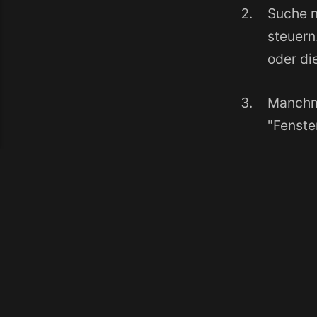
Suche n
steuern
oder di
Manchma
"Fenste
GTK-Thema ä
Erscheinungs
erfassende Z
Maus-Einstel
überprüfe die
anzupassen, u